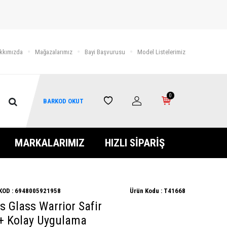
kkımızda
Mağazalarımız
Bayi Başvurusu
Model Listelerimiz
0
BARKOD OKUT
MARKALARIMIZ
HIZLI SİPARİŞ
KOD :
6948005921958
Ürün Kodu :
T41668
s Glass Warrior Safir
+ Kolay Uygulama