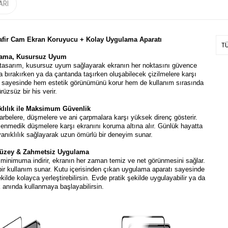
ARI
Safir Cam Ekran Koruyucu + Kolay Uygulama Aparatı
T
ama, Kusursuz Uyum
l tasarım, kusursuz uyum sağlayarak ekranın her noktasını güvence
 bırakırken ya da çantanda taşırken oluşabilecek çizilmelere karşı
sayesinde hem estetik görünümünü korur hem de kullanım sırasında
rüzsüz bir his verir.
klılık ile Maksimum Güvenlik
arbelere, düşmelere ve ani çarpmalara karşı yüksek direnç gösterir.
enmedik düşmelere karşı ekranını koruma altına alır. Günlük hayatta
yanıklılık sağlayarak uzun ömürlü bir deneyim sunar.
üzey & Zahmetsiz Uygulama
 minimuma indirir, ekranın her zaman temiz ve net görünmesini sağlar.
bir kullanım sunar. Kutu içerisinden çıkan uygulama aparatı sayesinde
de kolayca yerleştirebilirsin. Evde pratik şekilde uygulayabilir ya da
k anında kullanmaya başlayabilirsin.