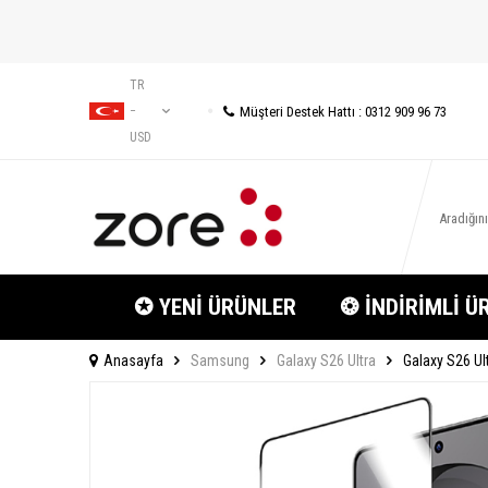
TR
Müşteri Destek Hattı : 0312 909 96 73
−
USD
✪ YENİ ÜRÜNLER
❂ İNDİRİMLİ Ü
Anasayfa
Samsung
Galaxy S26 Ultra
Galaxy S26 Ul