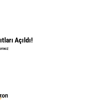
ları Açıldı!
AYINIZ