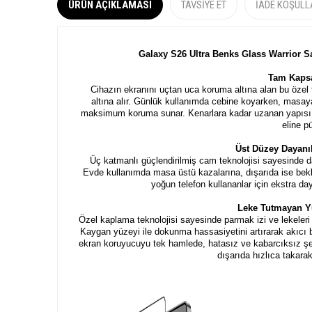
ÜRÜN AÇIKLAMASI
TAVSIYE ET
İADE KOŞULL
Galaxy S26 Ultra Benks Glass Warrior 
Tam Kaps
Cihazın ekranını uçtan uca koruma altına alan bu öze
altına alır. Günlük kullanımda cebine koyarken, masaya
maksimum koruma sunar. Kenarlara kadar uzanan yapısı 
eline pü
Üst Düzey Dayanı
Üç katmanlı güçlendirilmiş cam teknolojisi sayesinde d
Evde kullanımda masa üstü kazalarına, dışarıda ise bekl
yoğun telefon kullananlar için ekstra da
Leke Tutmayan Y
Özel kaplama teknolojisi sayesinde parmak izi ve lekeleri
Kaygan yüzeyi ile dokunma hassasiyetini artırarak akıcı 
ekran koruyucuyu tek hamlede, hatasız ve kabarcıksız şekil
dışarıda hızlıca takara