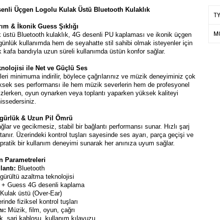
enli Üçgen Logolu Kulak Üstü Bluetooth Kulaklık
T
ım & İkonik Guess Şıklığı
M
k üstü Bluetooth kulaklık, 4G desenli PU kaplaması ve ikonik üçgen
ünlük kullanımda hem de seyahatte stil sahibi olmak isteyenler için
 kafa bandıyla uzun süreli kullanımda üstün konfor sağlar.
olojisi ile Net ve Güçlü Ses
eri minimuma indirilir, böylece çağrılarınız ve müzik deneyiminiz çok
yüksek ses performansı ile hem müzik severlerin hem de profesyonel
ilm izlerken, oyun oynarken veya toplantı yaparken yüksek kaliteyi
hissedersiniz.
gürlük & Uzun Pil Ömrü
lar ve gecikmesiz, stabil bir bağlantı performansı sunar. Hızlı şarj
 tanır. Üzerindeki kontrol tuşları sayesinde ses ayarı, parça geçişi ve
pratik bir kullanım deneyimi sunarak her anınıza uyum sağlar.
n Parametreleri
lantı:
Bluetooth
ürültü azaltma teknolojisi
i + Guess 4G desenli kaplama
Kulak üstü (Over-Ear)
inde fiziksel kontrol tuşları
nı:
Müzik, film, oyun, çağrı
k, şarj kablosu, kullanım kılavuzu