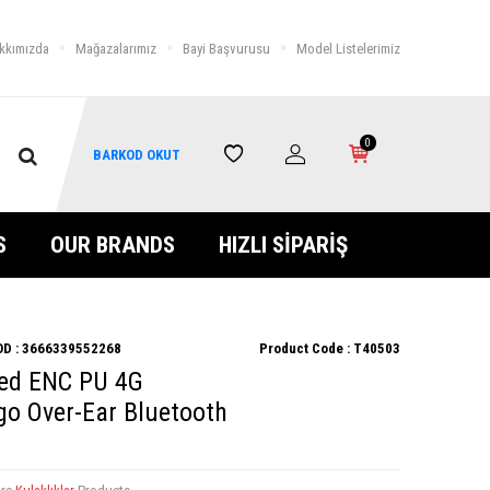
kkımızda
Mağazalarımız
Bayi Başvurusu
Model Listelerimiz
0
BARKOD OKUT
S
OUR BRANDS
HIZLI SİPARİŞ
D :
3666339552268
Product Code :
T40503
sed ENC PU 4G
go Over-Ear Bluetooth