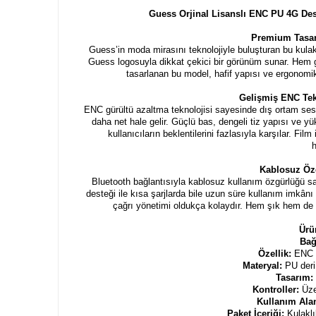
Guess Orjinal Lisanslı ENC PU 4G Des
Premium Tasar
Guess’in moda mirasını teknolojiyle buluşturan bu kula
Guess logosuyla dikkat çekici bir görünüm sunar. Hem g
tasarlanan bu model, hafif yapısı ve ergonomik
Gelişmiş ENC Tekn
ENC gürültü azaltma teknolojisi sayesinde dış ortam sesl
daha net hale gelir. Güçlü bas, dengeli tiz yapısı ve 
kullanıcıların beklentilerini fazlasıyla karşılar. F
Kablosuz Öz
Bluetooth bağlantısıyla kablosuz kullanım özgürlüğü sağ
desteği ile kısa şarjlarda bile uzun süre kullanım imkânı
çağrı yönetimi oldukça kolaydır. Hem şık hem de 
Ürü
Bağ
Özellik:
ENC g
Materyal:
PU der
Tasarım:
Kontroller:
Üzer
Kullanım Ala
Paket İçeriği:
Kulaklı