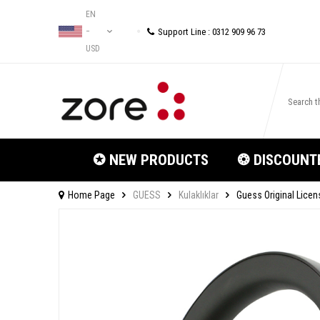
EN
Support Line : 0312 909 96 73
−
USD
✪ NEW PRODUCTS
❂ DISCOUNT
Home Page
GUESS
Kulaklıklar
Guess Original Lice