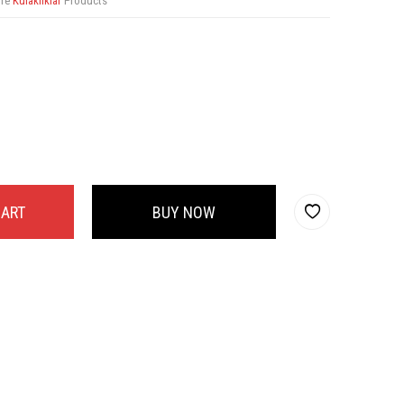
ore
Kulaklıklar
Products
CART
BUY NOW