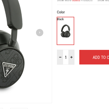
Show More
Guess
Products
Show M
Color
Black
ADD TO 