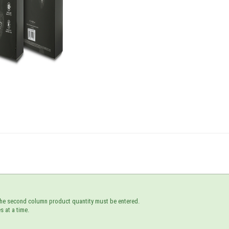
d, the second column product quantity must be entered.
s at a time.