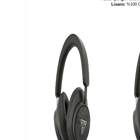
Lisans:
%100 O