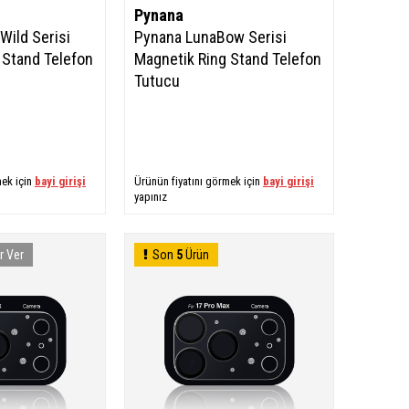
Pynana
ild Serisi
Pynana LunaBow Serisi
 Stand Telefon
Magnetik Ring Stand Telefon
Tutucu
mek için
bayi girişi
Ürünün fiyatını görmek için
bayi girişi
yapınız
r Ver
Son
5
Ürün