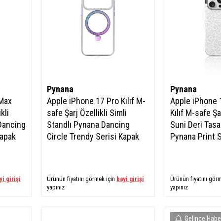
Pynana
Pynana
 Max
Apple iPhone 17 Pro Kılıf M-
Apple iPhone 
kli
safe Şarj Özellikli Simli
Kılıf M-safe Şar
 Dancing
Standlı Pynana Dancing
Suni Deri Tasa
Kapak
Circle Trendy Serisi Kapak
Pynana Print S
yi girişi
Ürünün fiyatını görmek için
bayi girişi
Ürünün fiyatını gör
yapınız
yapınız
Gelince Habe