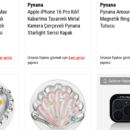
Pynana
Pynana
 Max
Apple iPhone 16 Pro Kılıf
Pynana AmourW
lı
Kabartma Tasarımlı Metal
Magnetik Ring
li
Kamera Çerçeveli Pynana
Tutucu
si
Starlight Serisi Kapak
yi girişi
Ürünün fiyatını görmek için
bayi girişi
Ürünün fiyatını gör
yapınız
yapınız
Gelince Habe