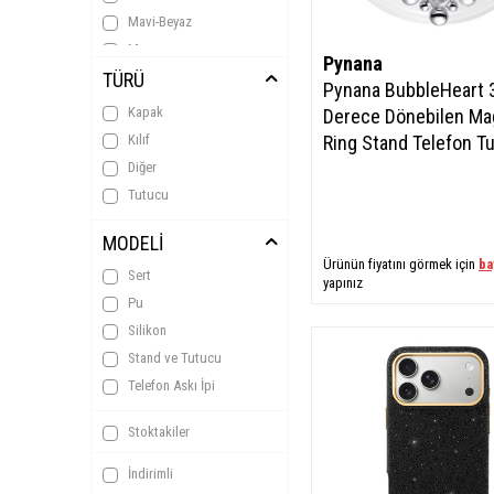
Mavi-Beyaz
Mor
Pynana
TÜRÜ
Pembe
Pynana BubbleHeart 
Pembe-Beyaz
Kapak
Derece Dönebilen Ma
Pembe-Yeşil
Kılıf
Ring Stand Telefon T
Rose Gold
Diğer
Şeffaf
Tutucu
Siyah
MODELİ
Siyah-Gold
Ürünün fiyatını görmek için
ba
Turuncu
Sert
yapınız
Yeşil
Pu
Silikon
Stand ve Tutucu
Telefon Askı İpi
Stoktakiler
İndirimli