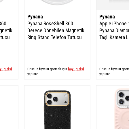
Pynana
Pynana
360
Pynana RoseShell 360
Apple iPhone 
gnetik
Derece Dönebilen Magnetik
Pynana Diamon
utucu
Ring Stand Telefon Tutucu
Taşlı Kamera 
yi girişi
Ürünün fiyatını görmek için
bayi girişi
Ürünün fiyatını gör
yapınız
yapınız