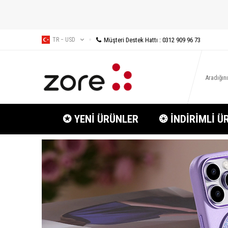
Müşteri Destek Hattı : 0312 909 96 73
TR − USD
✪ YENİ ÜRÜNLER
❂ İNDİRİMLİ Ü