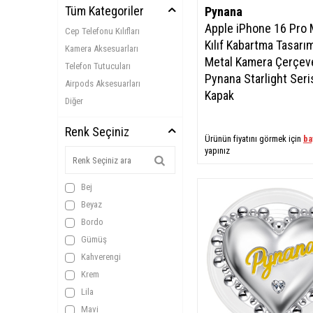
Tüm Kategoriler
Pynana
Apple iPhone 16 Pro
Cep Telefonu Kılıfları
Kılıf Kabartma Tasarım
Kamera Aksesuarları
Metal Kamera Çerçeve
Telefon Tutucuları
Pynana Starlight Seri
Airpods Aksesuarları
Kapak
Diğer
Renk Seçiniz
Ürünün fiyatını görmek için
ba
yapınız
Bej
Beyaz
Bordo
Gümüş
Kahverengi
Krem
Lila
Mavi