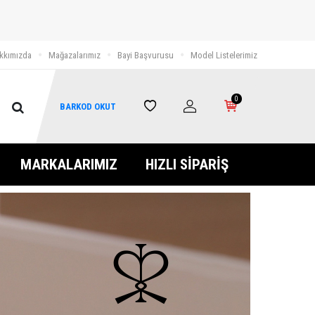
kkımızda
Mağazalarımız
Bayi Başvurusu
Model Listelerimiz
0
BARKOD OKUT
MARKALARIMIZ
HIZLI SİPARİŞ