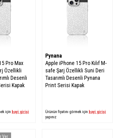
Pynana
15 Pro Max
Apple iPhone 15 Pro Kılıf M-
j Özellikli
safe Şarj Özellikli Suni Deri
rımlı Desenli
Tasarımlı Desenli Pynana
erisi Kapak
Print Serisi Kapak
mek için
bayi girişi
Ürünün fiyatını görmek için
bayi girişi
yapınız
r Ver