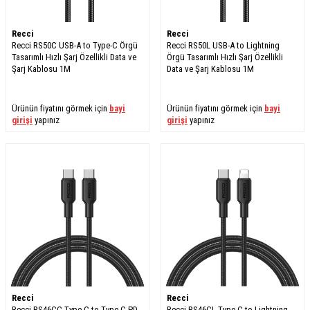
Recci
Recci
Recci RS50C USB-A to Type-C Örgü
Recci RS50L USB-A to Lightning
Tasarımlı Hızlı Şarj Özellikli Data ve
Örgü Tasarımlı Hızlı Şarj Özellikli
Şarj Kablosu 1M
Data ve Şarj Kablosu 1M
Ürünün fiyatını görmek için
bayi
Ürünün fiyatını görmek için
bayi
girişi
yapınız
girişi
yapınız
Recci
Recci
Recci RS46CC Type-C to Type-C PD
Recci RS46CL Type-C to Lightning