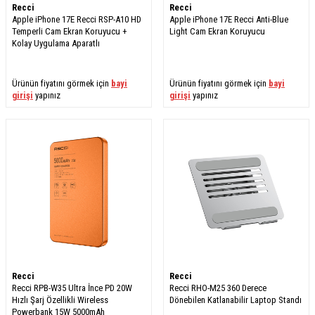
Recci
Recci
Apple iPhone 17E Recci RSP-A10 HD
Apple iPhone 17E Recci Anti-Blue
Temperli Cam Ekran Koruyucu +
Light Cam Ekran Koruyucu
Kolay Uygulama Aparatlı
Ürünün fiyatını görmek için
bayi
Ürünün fiyatını görmek için
bayi
girişi
yapınız
girişi
yapınız
Recci
Recci
Recci RPB-W35 Ultra İnce PD 20W
Recci RHO-M25 360 Derece
Hızlı Şarj Özellikli Wireless
Dönebilen Katlanabilir Laptop Standı
Powerbank 15W 5000mAh