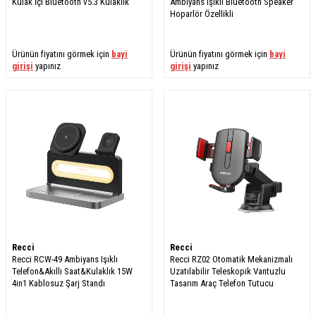
Kulak İçi Bluetooth v5.3 Kulaklık
Ambiyans Işıklı Bluetooth Speaker
Hoparlör Özellikli
Ürünün fiyatını görmek için
bayi
Ürünün fiyatını görmek için
bayi
girişi
yapınız
girişi
yapınız
Recci
Recci
Recci RCW-49 Ambiyans Işıklı
Recci RZ02 Otomatik Mekanizmalı
Telefon&Akıllı Saat&Kulaklık 15W
Uzatılabilir Teleskopik Vantuzlu
4in1 Kablosuz Şarj Standı
Tasarım Araç Telefon Tutucu