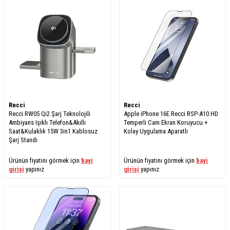
Recci
Recci
Recci RW05 Qi2 Şarj Teknolojili
Apple iPhone 16E Recci RSP-A10 HD
Ambiyans Işıklı Telefon&Akıllı
Temperli Cam Ekran Koruyucu +
Saat&Kulaklık 15W 3in1 Kablosuz
Kolay Uygulama Aparatlı
Şarj Standı
Ürünün fiyatını görmek için
bayi
Ürünün fiyatını görmek için
bayi
girişi
yapınız
girişi
yapınız