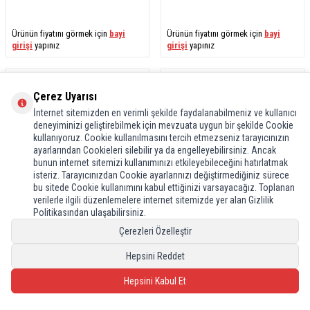
Ürünün fiyatını görmek için
bayi
Ürünün fiyatını görmek için
bayi
girişi
yapınız
girişi
yapınız
Çerez Uyarısı
İnternet sitemizden en verimli şekilde faydalanabilmeniz ve kullanıcı
deneyiminizi geliştirebilmek için mevzuata uygun bir şekilde Cookie
kullanıyoruz. Cookie kullanılmasını tercih etmezseniz tarayıcınızın
ayarlarından Cookieleri silebilir ya da engelleyebilirsiniz. Ancak
bunun internet sitemizi kullanımınızı etkileyebileceğini hatırlatmak
isteriz. Tarayıcınızdan Cookie ayarlarınızı değiştirmediğiniz sürece
bu sitede Cookie kullanımını kabul ettiğinizi varsayacağız. Toplanan
verilerle ilgili düzenlemelere internet sitemizde yer alan Gizlilik
Politikasından ulaşabilirsiniz.
Recci
Recci
Çerezleri Özelleştir
Recci RC102E GaN Teknolojili Hızlı
Recci RC85E GaN Teknolojili Hızlı
Şarj Başlığı USB-A to Type-C PD 40W
Şarj Başlığı USB-A to Type-C PD 67W
Hepsini Reddet
Type-C Kablolu Şarj Seti
Kablolu Şarj Seti
Hepsini Kabul Et
Ürünün fiyatını görmek için
bayi
Ürünün fiyatını görmek için
bayi
girişi
yapınız
girişi
yapınız