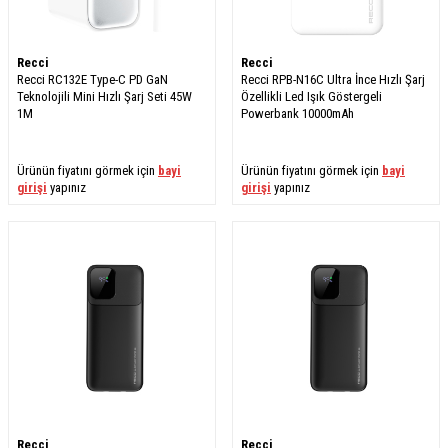
Recci
Recci
Recci RC132E Type-C PD GaN
Recci RPB-N16C Ultra İnce Hızlı Şarj
Teknolojili Mini Hızlı Şarj Seti 45W
Özellikli Led Işık Göstergeli
1M
Powerbank 10000mAh
Ürünün fiyatını görmek için
bayi
Ürünün fiyatını görmek için
bayi
girişi
yapınız
girişi
yapınız
Recci
Recci