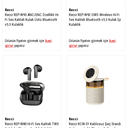
Recci
Recci
Recci REP-W95 ANC/ENC Özellikli Hi-
Recci REP-W92 OWS Wireless Hi-Fi
Fi Ses Kaliteli Kulak Üstü Bluetooth
Ses Kaliteli Bluetooth v5.3 Kulak İçi
v5.3 Kulaklık
Kulaklık
Ürünün fiyatını görmek için
bayi
Ürünün fiyatını görmek için
bayi
girişi
yapınız
girişi
yapınız
Recci
Recci
Recci REP-W80 Hi-Fi Ses Kaliteli TWS
Recci RCW-51 Kablosuz Şarj Standı