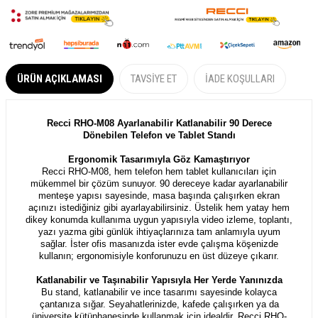
ÜRÜN AÇIKLAMASI
TAVSIYE ET
İADE KOŞULLARI
Recci RHO-M08 Ayarlanabilir Katlanabilir 90 Derece
Dönebilen Telefon ve Tablet Standı
Ergonomik Tasarımıyla Göz Kamaştırıyor
Recci RHO-M08, hem telefon hem tablet kullanıcıları için
mükemmel bir çözüm sunuyor. 90 dereceye kadar ayarlanabilir
menteşe yapısı sayesinde, masa başında çalışırken ekran
açınızı istediğiniz gibi ayarlayabilirsiniz. Üstelik hem yatay hem
dikey konumda kullanıma uygun yapısıyla video izleme, toplantı,
yazı yazma gibi günlük ihtiyaçlarınıza tam anlamıyla uyum
sağlar. İster ofis masanızda ister evde çalışma köşenizde
kullanın; ergonomisiyle konforunuzu en üst düzeye çıkarır.
Katlanabilir ve Taşınabilir Yapısıyla Her Yerde Yanınızda
Bu stand, katlanabilir ve ince tasarımı sayesinde kolayca
çantanıza sığar. Seyahatlerinizde, kafede çalışırken ya da
üniversite kütüphanesinde kullanmak için idealdir. Recci RHO-