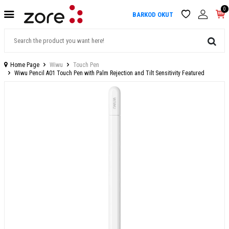
0
BARKOD OKUT
Home Page
Wiwu
Touch Pen
Wiwu Pencil A01 Touch Pen with Palm Rejection and Tilt Sensitivity Featured