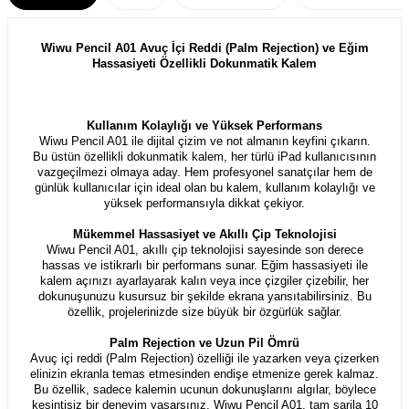
Wiwu Pencil A01 Avuç İçi Reddi (Palm Rejection) ve Eğim
Hassasiyeti Özellikli Dokunmatik Kalem
Kullanım Kolaylığı ve Yüksek Performans
Wiwu Pencil A01 ile dijital çizim ve not almanın keyfini çıkarın.
Bu üstün özellikli dokunmatik kalem, her türlü iPad kullanıcısının
vazgeçilmezi olmaya aday. Hem profesyonel sanatçılar hem de
günlük kullanıcılar için ideal olan bu kalem, kullanım kolaylığı ve
yüksek performansıyla dikkat çekiyor.
Mükemmel Hassasiyet ve Akıllı Çip Teknolojisi
Wiwu Pencil A01, akıllı çip teknolojisi sayesinde son derece
hassas ve istikrarlı bir performans sunar. Eğim hassasiyeti ile
kalem açınızı ayarlayarak kalın veya ince çizgiler çizebilir, her
dokunuşunuzu kusursuz bir şekilde ekrana yansıtabilirsiniz. Bu
özellik, projelerinizde size büyük bir özgürlük sağlar.
Palm Rejection ve Uzun Pil Ömrü
Avuç içi reddi (Palm Rejection) özelliği ile yazarken veya çizerken
elinizin ekranla temas etmesinden endişe etmenize gerek kalmaz.
Bu özellik, sadece kalemin ucunun dokunuşlarını algılar, böylece
kesintisiz bir deneyim yaşarsınız. Wiwu Pencil A01, tam şarjla 10