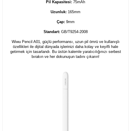
Pil Kapasitesi:
75mAh
Uzunluk:
165mm
Çap:
9mm
Standart:
GB/T9254-2008
Wiwu Pencil A01, güçlü performansı, uzun pil ömrü ve kullanışlı
özellikleri ile dijital dünyada işlerinizi daha kolay ve keyifli hale
getirmek için tasarlandı. Bu üstün kalemle yaratıcılığınızı serbest
bırakın ve her dokunuşun tadını çıkarın!