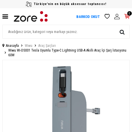
Türkiye'nin en büyük aksesuar toptancısı!
0
BARKOD OKUT
Anasayfa
Wiwu
Araç Şarjları
Wiwu Wi-DS001 Tesla Uyumlu Type-C Lightning USB-A Akıllı Araç İçi Şarj İstasyonu
60W