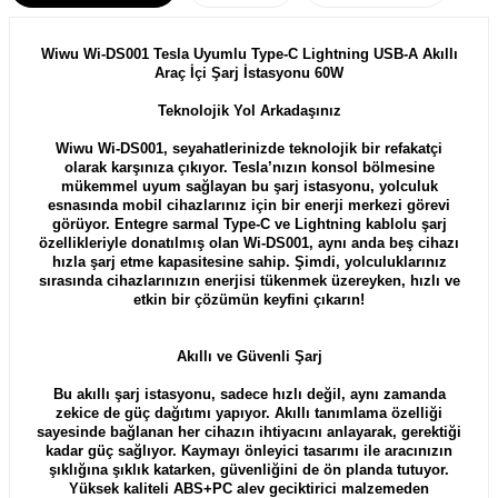
Wiwu Wi-DS001 Tesla Uyumlu Type-C Lightning USB-A Akıllı
Araç İçi Şarj İstasyonu 60W
Teknolojik Yol Arkadaşınız
Wiwu Wi-DS001, seyahatlerinizde teknolojik bir refakatçi
olarak karşınıza çıkıyor. Tesla’nızın konsol bölmesine
mükemmel uyum sağlayan bu şarj istasyonu, yolculuk
esnasında mobil cihazlarınız için bir enerji merkezi görevi
görüyor. Entegre sarmal Type-C ve Lightning kablolu şarj
özellikleriyle donatılmış olan Wi-DS001, aynı anda beş cihazı
hızla şarj etme kapasitesine sahip. Şimdi, yolculuklarınız
sırasında cihazlarınızın enerjisi tükenmek üzereyken, hızlı ve
etkin bir çözümün keyfini çıkarın!
Akıllı ve Güvenli Şarj
Bu akıllı şarj istasyonu, sadece hızlı değil, aynı zamanda
zekice de güç dağıtımı yapıyor. Akıllı tanımlama özelliği
sayesinde bağlanan her cihazın ihtiyacını anlayarak, gerektiği
kadar güç sağlıyor. Kaymayı önleyici tasarımı ile aracınızın
şıklığına şıklık katarken, güvenliğini de ön planda tutuyor.
Yüksek kaliteli ABS+PC alev geciktirici malzemeden