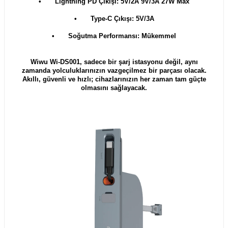
•
Lightning PD Çıkışı: 5V/2A 9V/3A 27W Max
•
Type-C Çıkışı: 5V/3A
•
Soğutma Performansı: Mükemmel
Wiwu Wi-DS001, sadece bir şarj istasyonu değil, aynı
zamanda yolculuklarınızın vazgeçilmez bir parçası olacak.
Akıllı, güvenli ve hızlı; cihazlarınızın her zaman tam güçte
olmasını sağlayacak.