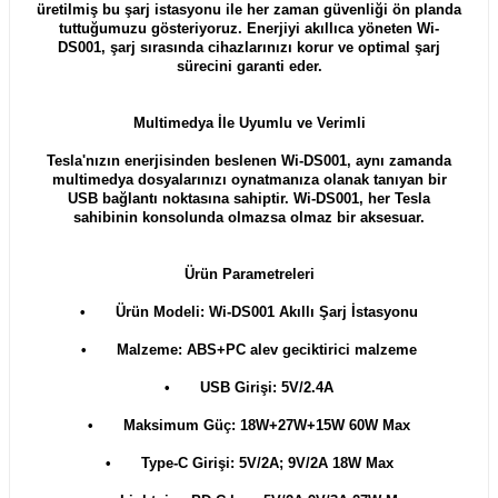
üretilmiş bu şarj istasyonu ile her zaman güvenliği ön planda
tuttuğumuzu gösteriyoruz. Enerjiyi akıllıca yöneten Wi-
DS001, şarj sırasında cihazlarınızı korur ve optimal şarj
sürecini garanti eder.
Multimedya İle Uyumlu ve Verimli
Tesla'nızın enerjisinden beslenen Wi-DS001, aynı zamanda
multimedya dosyalarınızı oynatmanıza olanak tanıyan bir
USB bağlantı noktasına sahiptir. Wi-DS001, her Tesla
sahibinin konsolunda olmazsa olmaz bir aksesuar.
Ürün Parametreleri
•
Ürün Modeli: Wi-DS001 Akıllı Şarj İstasyonu
•
Malzeme: ABS+PC alev geciktirici malzeme
•
USB Girişi: 5V/2.4A
•
Maksimum Güç: 18W+27W+15W 60W Max
•
Type-C Girişi: 5V/2A; 9V/2A 18W Max