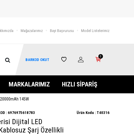
kkımızda
Mağazalarımız
Bayi Başvurusu
Model Listelerimiz
0
BARKOD OKUT
MARKALARIMIZ
HIZLI SİPARİŞ
bank 20000mAh 145W
OD :
6976975618783
Ürün Kodu :
T40316
isi Dijital LED
Kablosuz Şarj Özellikli