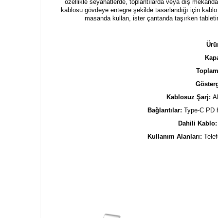
özellikle seyahatlerde, toplantılarda veya dış mekânda 
kablosu gövdeye entegre şekilde tasarlandığı için kablo
masanda kullan, ister çantanda taşırken tabletin
Ürü
Kapa
Toplam
Göster
Kablosuz Şarj:
A
Bağlantılar:
Type-C PD hı
Dahili Kablo
Kullanım Alanları:
Telef