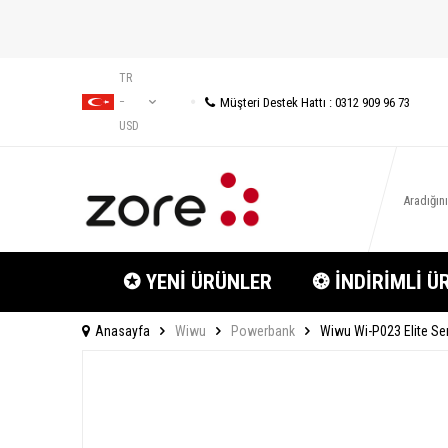
TR
Müşteri Destek Hattı : 0312 909 96 73
−
USD
✪ YENİ ÜRÜNLER
❂ İNDİRİMLİ Ü
Anasayfa
Wiwu
Powerbank
Wiwu Wi-P023 Elite Ser