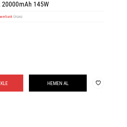
nk 20000mAh 145W
werbank
Ürünü
EKLE
HEMEN AL