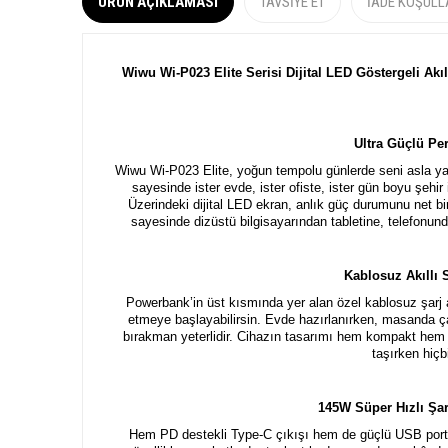
ÜRÜN AÇIKLAMASI
TAVSIYE ET
İADE KOŞULL
Wiwu Wi-P023 Elite Serisi Dijital LED Göstergeli Akı
Ultra Güçlü Pe
Wiwu Wi-P023 Elite, yoğun tempolu günlerde seni asla y
sayesinde ister evde, ister ofiste, ister gün boyu şehir
Üzerindeki dijital LED ekran, anlık güç durumunu net bi
sayesinde dizüstü bilgisayarından tabletine, telefonunda
Kablosuz Akıllı 
Powerbank’in üst kısmında yer alan özel kablosuz şarj a
etmeye başlayabilirsin. Evde hazırlanırken, masanda ç
bırakman yeterlidir. Cihazın tasarımı hem kompakt he
taşırken hiçb
145W Süper Hızlı Şar
Hem PD destekli Type-C çıkışı hem de güçlü USB portuy