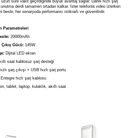
uzun süre vakit geçirdiğinde büyük avantaj sağlar. Dahili hızlı şarj
 unutma derdi tamamen ortadan kalkar. İster telefonla video izlerken
i besle; her senaryoda performansı istikrarlı ve güvenilirdir.
n Parametreleri
site:
20000mAh
 Çıkış Gücü:
145W
ge:
Dijital LED ekran
kıllı saat kablosuz şarj desteği
zlı şarj çıkışı + USB hızlı şarj portu
:
Entegre hızlı şarj kablosu
on, tablet, laptop, kulaklık, akıllı saat