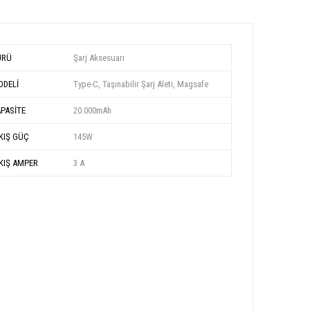
ÜRÜ
Şarj Aksesuarı
DELİ
Type-C, Taşınabilir Şarj Aleti, Magsafe
PASİTE
20.000mAh
KIŞ GÜÇ
145W
KIŞ AMPER
3 A