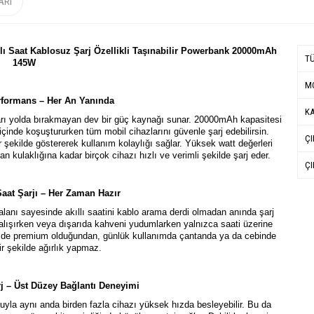
ARI
llı Saat Kablosuz Şarj Özellikli Taşınabilir Powerbank 20000mAh
T
145W
MO
rformans – Her An Yanında
KA
arı yolda bırakmayan dev bir güç kaynağı sunar. 20000mAh kapasitesi
 içinde koşuştururken tüm mobil cihazlarını güvenle şarj edebilirsin.
ÇI
r şekilde göstererek kullanım kolaylığı sağlar. Yüksek watt değerleri
n kulaklığına kadar birçok cihazı hızlı ve verimli şekilde şarj eder.
ÇI
Saat Şarjı – Her Zaman Hazır
lanı sayesinde akıllı saatini kablo arama derdi olmadan anında şarj
alışırken veya dışarıda kahveni yudumlarken yalnızca saati üzerine
m de premium olduğundan, günlük kullanımda çantanda ya da cebinde
ir şekilde ağırlık yapmaz.
j – Üst Düzey Bağlantı Deneyimi
la aynı anda birden fazla cihazı yüksek hızda besleyebilir. Bu da