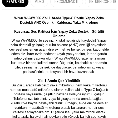
FEATURES
VIDEO
RECOMMEND IT
RETURN CONDITI
Wiwu Wi-WM006 2'si 1 Arada Type-C Portlu Yapay Zeka
Destekli ANC Özellikli Kablosuz Yaka Mikrofonu
Kusursuz Ses Kalitesi İçin Yapay Zeka Destekli Gürültü
Önleme
Wiwu Wi-WM006 ile sesinizi kristal netliğinde kaydedin! Yapay
zeka destekli gelişmiş gürültü önleme (ANC) özelliği sayesinde,
çevresel sesleri en aza indirerek, net ve berrak bir ses kaydı elde
edersiniz. İster evde podcast kaydı yapıyor olun, ister dışarıda
video çekimi yapıyor olun, Wiwu Wi-WM006 size her zaman
kusursuz bir ses kalitesi sunar. Düşünün, kalabalık bir ortamda
bile, sesiniz net bir şekilde duyulacak ve videolarınız veya
podcast'leriniz profesyonel bir hava kazanacak.
2'si 1 Arada Çok Yönlülük
Bu 2'si 1 arada kablosuz yaka mikrofonu, hem yaka mikrofonu
hem de masaüstü mikrofonu olarak kullanılabilir. Type-C bağlantı
noktası sayesinde, çeşitli cihazlarla kolayca uyumlu çalışır.
Telefonunuz, tabletiniz veya bilgisayarınızla anında bağlantı
kurabilir ve kayda başlayabilirsiniz. Örneğin, evde online dersler
verirken, masaüstü mikrofonu olarak kullanarak net bir ses
kalitesi sağlayabilirsiniz. Dışarıda ise, yaka mikrofonu olarak
kullanarak, hareket halindeyken bile yüksek kaliteli ses kaydı