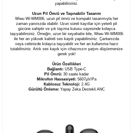
yapabilirsiniz.
Uzun Pil Ömrü ve Taşınabilir Tasarım
Wiwu Wi-WM006, uzun pil ömrü ve kompakt tasarımıyla her
zaman yanınızda olabilir. Uzun süreli kayıtlar için yeterli pil
gücüne sahiptir ve şık taşıma kutusu sayesinde kolayca
taşıyabilirsiniz. Örneğin, uzun bir seyahatte bile, Wiwu Wi-WM006
ile her an yüksek kaliteli ses kaydı yapabilirsiniz. Çantanızda
veya cebinizde kolayca taşıyabilir ve her an kullanıma hazır
tutabilirsiniz. Artık ses kaydı için cihazınızın şarjını düşünmenize
gerek yok!
Ürün Özellikleri
Bağlantı:
USB Type-C
Pil Ömrü:
30 saate kadar
Mikrofon Hassasiyeti:
5607µV/Pa
Kablosuz Teknoloji:
2.4G
Gürültü Önleme:
Yapay Zeka Destekli ANC