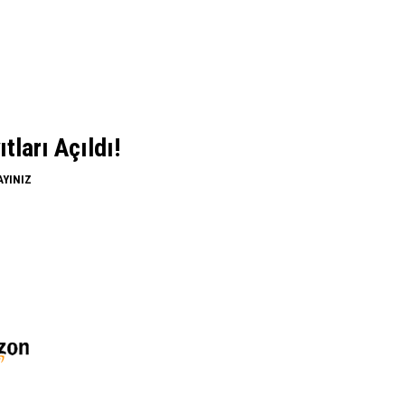
ları Açıldı!
AYINIZ