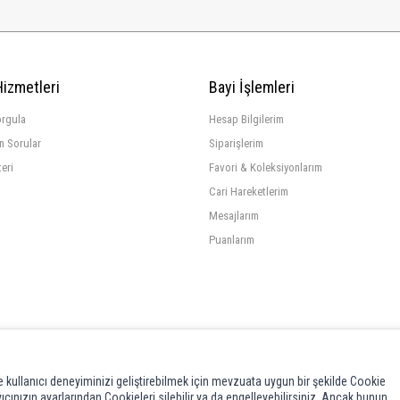
Hizmetleri
Bayi İşlemleri
orgula
Hesap Bilgilerim
n Sorular
Siparişlerim
teri
Favori & Koleksiyonlarım
Cari Hareketlerim
Mesajlarım
Puanlarım
 kullanıcı deneyiminizi geliştirebilmek için mevzuata uygun bir şekilde Cookie
cınızın ayarlarından Cookieleri silebilir ya da engelleyebilirsiniz. Ancak bunun