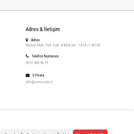
Adres & İletişim
Adres
Macun Mah. 204. Cad. A Blok No : 141A /1 06105
Telefon Numarası
0312 909 96 73
E-Posta
info@zore.com.tr