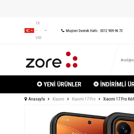
TR
Müşteri Destek Hattı : 0312 909 96 73
−
USD
✪ YENİ ÜRÜNLER
❂ İNDİRİMLİ Ü
Anasayfa
Xiaomi
Xiaomi 17 Pro
Xiaomi 17 Pro Kılı