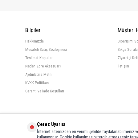
Bilgiler
Müşteri 
Hakkımızda
Siparişimi S
Mesafeli Satış Sözleşmesi
Sıkça Sorula
Teslimat Koşulları
Ziyaretçi Def
Neden Zore Aksesuar?
İletişim
Aydınlatma Metni
KVKK Politikası
Garanti ve İade Koşulları
Çerez Uyarısı
İnternet sitemizden en verimli şekilde faydalanabilmeniz ve
kullanıyoruz. Cookie kullanılmasını tercih etmezseniz tarayı