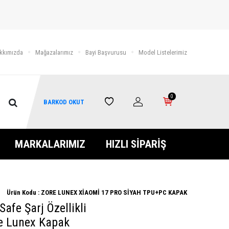
kkımızda
Mağazalarımız
Bayi Başvurusu
Model Listelerimiz
0
BARKOD OKUT
MARKALARIMIZ
HIZLI SİPARİŞ
Ürün Kodu :
ZORE LUNEX XİAOMİ 17 PRO SİYAH TPU+PC KAPAK
Safe Şarj Özellikli
e Lunex Kapak