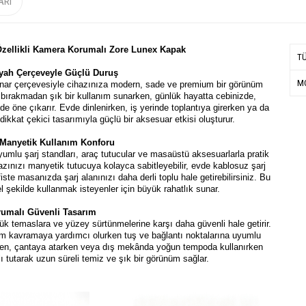
ARI
 Özellikli Kamera Korumalı Zore Lunex Kapak
T
Siyah Çerçeveyle Güçlü Duruş
MO
enar çerçevesiyle cihazınıza modern, sade ve premium bir görünüm
s bırakmadan şık bir kullanım sunarken, günlük hayatta cebinizde,
e öne çıkarır. Evde dinlenirken, iş yerinde toplantıya girerken ya da
kkat çekici tasarımıyla güçlü bir aksesuar etkisi oluşturur.
Manyetik Kullanım Konforu
mlu şarj standları, araç tutucular ve masaüstü aksesuarlarla pratik
azınızı manyetik tutucuya kolayca sabitleyebilir, evde kablosuz şarj
ste masanızda şarj alanınızı daha derli toplu hale getirebilirsiniz. Bu
 şekilde kullanmak isteyenler için büyük rahatlık sunar.
umalı Güvenli Tasarım
k temaslara ve yüzey sürtünmelerine karşı daha güvenli hale getirir.
lam kavramaya yardımcı olurken tuş ve bağlantı noktalarına uyumlu
rken, çantaya atarken veya dış mekânda yoğun tempoda kullanırken
 tutarak uzun süreli temiz ve şık bir görünüm sağlar.