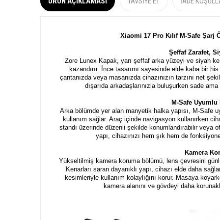
ÜRÜN AÇIKLAMASI
TAVSIYE ET
İADE KOŞULL
Xiaomi 17 Pro Kılıf M-Safe Şarj
Şeffaf Zarafet, 
Zore Lunex Kapak, yarı şeffaf arka yüzeyi ve siyah k
kazandırır. İnce tasarımı sayesinde elde kaba bir hi
çantanızda veya masanızda cihazınızın tarzını net şekild
dışarıda arkadaşlarınızla buluşurken sade ama di
M-Safe Uyumlu 
Arka bölümde yer alan manyetik halka yapısı, M-Safe uyu
kullanım sağlar. Araç içinde navigasyon kullanırken cih
standı üzerinde düzenli şekilde konumlandırabilir veya ofi
yapı, cihazınızı hem şık hem de fonksiyonel
Kamera Kor
Yükseltilmiş kamera koruma bölümü, lens çevresini günlü
Kenarları saran dayanıklı yapı, cihazı elde daha sağ
kesimleriyle kullanım kolaylığını korur. Masaya koya
kamera alanını ve gövdeyi daha korunaklı