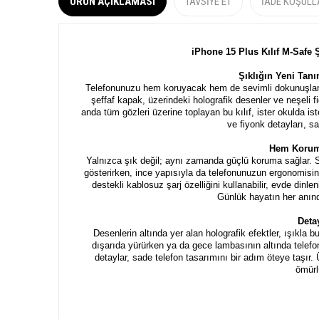
ÜRÜN AÇIKLAMASI
TAVSIYE ET
İADE KOŞULL
iPhone 15 Plus Kılıf M-Safe Ş
Şıklığın Yeni Tanı
Telefonunuzu hem koruyacak hem de sevimli dokunuşlarla
şeffaf kapak, üzerindeki holografik desenler ve neşeli 
anda tüm gözleri üzerine toplayan bu kılıf, ister okulda is
ve fiyonk detayları, s
Hem Korum
Yalnızca şık değil; aynı zamanda güçlü koruma sağlar. 
gösterirken, ince yapısıyla da telefonunuzun ergonomis
destekli kablosuz şarj özelliğini kullanabilir, evde dinle
Günlük hayatın her anınd
Detay
Desenlerin altında yer alan holografik efektler, ışıkla 
dışarıda yürürken ya da gece lambasının altında telefonu
detaylar, sade telefon tasarımını bir adım öteye taşır
ömürl