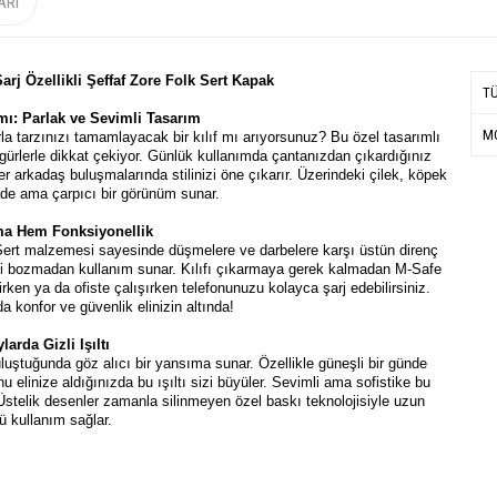
ARI
arj Özellikli Şeffaf Zore Folk Sert Kapak
T
mı: Parlak ve Sevimli Tasarım
MO
 tarzınızı tamamlayacak bir kılıf mı arıyorsunuz? Bu özel tasarımlı
figürlerle dikkat çekiyor. Günlük kullanımda çantanızdan çıkardığınız
ter arkadaş buluşmalarında stilinizi öne çıkarır. Üzerindeki çilek, köpek
ade ama çarpıcı bir görünüm sunar.
a Hem Fonksiyonellik
Sert malzemesi sayesinde düşmelere ve darbelere karşı üstün direnç
ini bozmadan kullanım sunar. Kılıfı çıkarmaya gerek kalmadan M-Safe
nirken ya da ofiste çalışırken telefonunuzu kolayca şarj edebilirsiniz.
a konfor ve güvenlik elinizin altında!
larda Gizli Işıltı
buluştuğunda göz alıcı bir yansıma sunar. Özellikle güneşli bir günde
 elinize aldığınızda bu ışıltı sizi büyüler. Sevimli ama sofistike bu
. Üstelik desenler zamanla silinmeyen özel baskı teknolojisiyle uzun
ü kullanım sağlar.