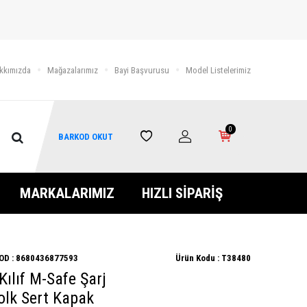
kkımızda
Mağazalarımız
Bayi Başvurusu
Model Listelerimiz
0
BARKOD OKUT
MARKALARIMIZ
HIZLI SİPARİŞ
OD :
8680436877593
Ürün Kodu :
T38480
ılıf M-Safe Şarj
Folk Sert Kapak