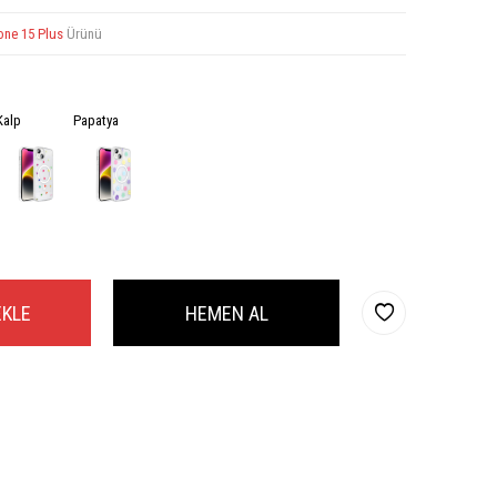
one 15 Plus
Ürünü
Kalp
Papatya
EKLE
HEMEN AL