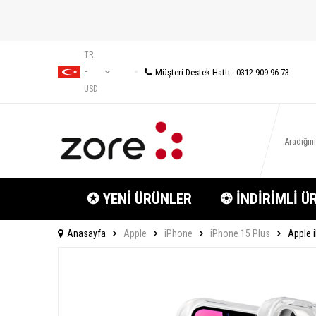
TR
Müşteri Destek Hattı : 0312 909 96 73
−
USD
✪ YENİ ÜRÜNLER
❂ İNDİRİMLİ Ü
Anasayfa
Apple
iPhone
iPhone 15 Plus
Apple i