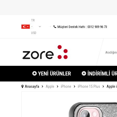
TR
Müşteri Destek Hattı : 0312 909 96 73
−
USD
✪ YENİ ÜRÜNLER
❂ İNDİRİMLİ Ü
Anasayfa
Apple
iPhone
iPhone 15 Plus
Apple i