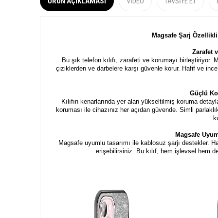
ÜRÜN AÇIKLAMASI
VIDEO
TAVSIYE ET
Magsafe Şarj Özellikl
Zarafet 
Bu şık telefon kılıfı, zarafeti ve korumayı birleştiriyor
çiziklerden ve darbelere karşı güvenle korur. Hafif ve in
Güçlü Ko
Kılıfın kenarlarında yer alan yükseltilmiş koruma detay
koruması ile cihazınız her açıdan güvende. Simli parlaklı
k
Magsafe Uyum
Magsafe uyumlu tasarımı ile kablosuz şarjı destekler. H
erişebilirsiniz. Bu kılıf, hem işlevsel hem 