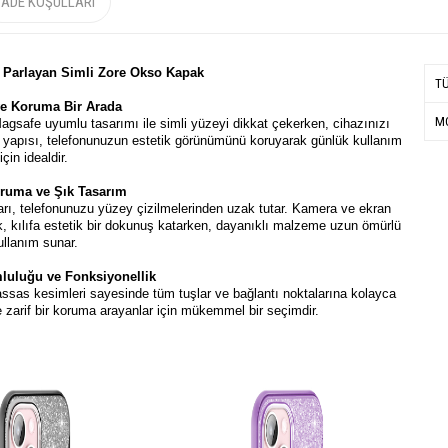
İADE KOŞULLARI
i Parlayan Simli Zore Okso Kapak
T
ve Koruma Bir Arada
MO
. Magsafe uyumlu tasarımı ile simli yüzeyi dikkat çekerken, cihazınızı
ce yapısı, telefonunuzun estetik görünümünü koruyarak günlük kullanım
için idealdir.
ruma ve Şık Tasarım
ları, telefonunuzu yüzey çizilmelerinden uzak tutar. Kamera ve ekran
k, kılıfa estetik bir dokunuş katarken, dayanıklı malzeme uzun ömürlü
ullanım sunar.
luluğu ve Fonksiyonellik
assas kesimleri sayesinde tüm tuşlar ve bağlantı noktalarına kolayca
de zarif bir koruma arayanlar için mükemmel bir seçimdir.