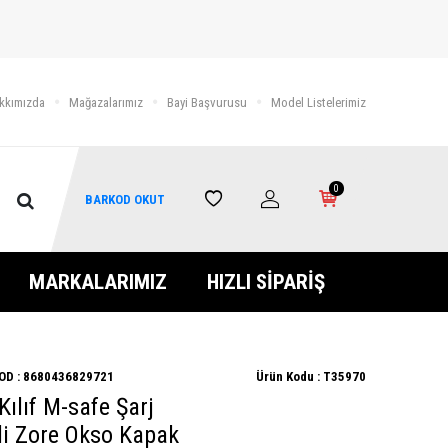
kkımızda
Mağazalarımız
Bayi Başvurusu
Model Listelerimiz
0
BARKOD OKUT
MARKALARIMIZ
HIZLI SİPARİŞ
OD :
8680436829721
Ürün Kodu :
T35970
ılıf M-safe Şarj
mli Zore Okso Kapak