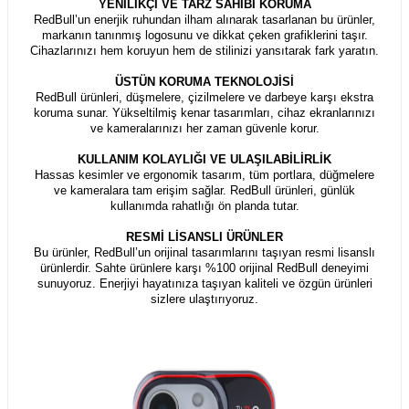
YENİLİKÇİ VE TARZ SAHİBİ KORUMA
RedBull’un enerjik ruhundan ilham alınarak tasarlanan bu ürünler,
markanın tanınmış logosunu ve dikkat çeken grafiklerini taşır.
Cihazlarınızı hem koruyun hem de stilinizi yansıtarak fark yaratın.
ÜSTÜN KORUMA TEKNOLOJİSİ
RedBull ürünleri, düşmelere, çizilmelere ve darbeye karşı ekstra
koruma sunar. Yükseltilmiş kenar tasarımları, cihaz ekranlarınızı
ve kameralarınızı her zaman güvenle korur.
KULLANIM KOLAYLIĞI VE ULAŞILABİLİRLİK
Hassas kesimler ve ergonomik tasarım, tüm portlara, düğmelere
ve kameralara tam erişim sağlar. RedBull ürünleri, günlük
kullanımda rahatlığı ön planda tutar.
RESMİ LİSANSLI ÜRÜNLER
Bu ürünler, RedBull’un orijinal tasarımlarını taşıyan resmi lisanslı
ürünlerdir. Sahte ürünlere karşı %100 orijinal RedBull deneyimi
sunuyoruz. Enerjiyi hayatınıza taşıyan kaliteli ve özgün ürünleri
sizlere ulaştırıyoruz.