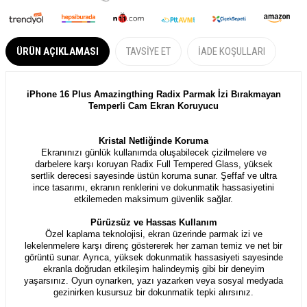
ÜRÜN AÇIKLAMASI
TAVSIYE ET
İADE KOŞULLARI
iPhone 16 Plus Amazingthing Radix Parmak İzi Bırakmayan
Temperli Cam Ekran Koruyucu
Kristal Netliğinde Koruma
Ekranınızı günlük kullanımda oluşabilecek çizilmelere ve
darbelere karşı koruyan Radix Full Tempered Glass, yüksek
sertlik derecesi sayesinde üstün koruma sunar. Şeffaf ve ultra
ince tasarımı, ekranın renklerini ve dokunmatik hassasiyetini
etkilemeden maksimum güvenlik sağlar.
Pürüzsüz ve Hassas Kullanım
Özel kaplama teknolojisi, ekran üzerinde parmak izi ve
lekelenmelere karşı direnç göstererek her zaman temiz ve net bir
görüntü sunar. Ayrıca, yüksek dokunmatik hassasiyeti sayesinde
ekranla doğrudan etkileşim halindeymiş gibi bir deneyim
yaşarsınız. Oyun oynarken, yazı yazarken veya sosyal medyada
gezinirken kusursuz bir dokunmatik tepki alırsınız.