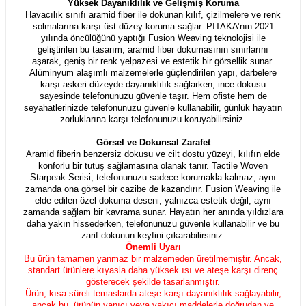
Yüksek Dayanıklılık ve Gelişmiş Koruma
Havacılık sınıfı aramid fiber ile dokunan kılıf, çizilmelere ve renk
solmalarına karşı üst düzey koruma sağlar. PITAKA’nın 2021
yılında öncülüğünü yaptığı Fusion Weaving teknolojisi ile
geliştirilen bu tasarım, aramid fiber dokumasının sınırlarını
aşarak, geniş bir renk yelpazesi ve estetik bir görsellik sunar.
Alüminyum alaşımlı malzemelerle güçlendirilen yapı, darbelere
karşı askeri düzeyde dayanıklılık sağlarken, ince dokusu
sayesinde telefonunuzu güvenle taşır. Hem ofiste hem de
seyahatlerinizde telefonunuzu güvenle kullanabilir, günlük hayatın
zorluklarına karşı telefonunuzu koruyabilirsiniz.
Görsel ve Dokunsal Zarafet
Aramid fiberin benzersiz dokusu ve cilt dostu yüzeyi, kılıfın elde
konforlu bir tutuş sağlamasına olanak tanır. Tactile Woven
Starpeak Serisi, telefonunuzu sadece korumakla kalmaz, aynı
zamanda ona görsel bir cazibe de kazandırır. Fusion Weaving ile
elde edilen özel dokuma deseni, yalnızca estetik değil, aynı
zamanda sağlam bir kavrama sunar. Hayatın her anında yıldızlara
daha yakın hissederken, telefonunuzu güvenle kullanabilir ve bu
zarif dokunun keyfini çıkarabilirsiniz.
Önemli Uyarı
Bu ürün tamamen yanmaz bir malzemeden üretilmemiştir. Ancak,
standart ürünlere kıyasla daha yüksek ısı ve ateşe karşı direnç
gösterecek şekilde tasarlanmıştır.
Ürün, kısa süreli temaslarda ateşe karşı dayanıklılık sağlayabilir,
ancak bu, ürünün yanıcı veya yakıcı maddelerle doğrudan ve