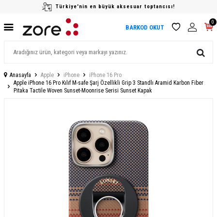
Türkiye'nin en büyük aksesuar toptancısı!
0
BARKOD OKUT
Anasayfa
Apple
iPhone
iPhone 16 Pro
Apple iPhone 16 Pro Kılıf M-safe Şarj Özellikli Grip 3 Standlı Aramid Karbon Fiber
Pitaka Tactile Woven Sunset-Moonrise Serisi Sunset Kapak