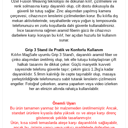
Özel Fusion Weaving teknolojisi ile dokunan kılıf, çizilmelere ve
renk solmasına karşı dayanıklı olup, cilt dostu dokusuyla da
güvenli bir tutuş sağlar. Zinc alaşımdan yapılmış kamera
çerçevesi, cihazınızın lenslerini çizilmelerden korur. Bu kılıfla dış
mekan aktivitelerinde, seyahatlerde veya yoğun iş temposunda
telefonunuzu en zorlu koşullarda dahi güvenle kullanabilirsiniz.
İnce tasarımına rağmen aramid fiberin gücü ile cihazınızı
darbelere karşı koruyan bu kılıf, her açıdan huzurlu bir kullanım
sunar.
Grip 3 Stand ile Pratik ve Konforlu Kullanım
Kılıfın MagSafe uyumlu Grip 3 Stand'ı, dayanıklı aramid fiber ve
çinko alaşımdan üretilmiş olup, tek elle tutuşu kolaylaştıran çift
halkalı tasarımı ile dikkat çeker. Güçlü manyetik kuvveti
sayesinde telefonu güvenle taşır; çekim gücü 1.2kg’a kadar
dayanıklıdır. 5.9mm kalınlığı ile cepte taşınabilir olup, masaya
yerleştirildiğinde telefonunuzu sabit tutarak lenslerin çizilmesini
engeller. Fotoğraf çekerken, arama yaparken veya video izlerken
her an elinizin altında rahatça kullanılabilir.
Önemli Uyarı
Bu ürün tamamen yanmaz bir malzemeden üretilmemiştir. Ancak,
standart ürünlere kıyasla daha yüksek ısı ve ateşe karşı direnç
gösterecek şekilde tasarlanmıştır.
Ürün, kısa süreli temaslarda ateşe karşı dayanıklılık sağlayabilir,
ancak bu, ürünün yanıcı veya yakıcı maddelerle doğrudan ve