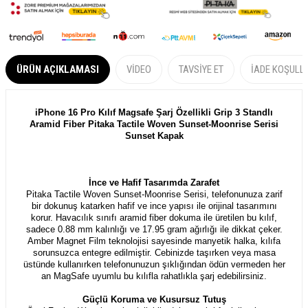
ÜRÜN AÇIKLAMASI
VIDEO
TAVSIYE ET
İADE KOŞULL
iPhone 16 Pro Kılıf Magsafe Şarj Özellikli Grip 3 Standlı
Aramid Fiber Pitaka Tactile Woven Sunset-Moonrise Serisi
Sunset Kapak
İnce ve Hafif Tasarımda Zarafet
Pitaka Tactile Woven Sunset-Moonrise Serisi, telefonunuza zarif
bir dokunuş katarken hafif ve ince yapısı ile orijinal tasarımını
korur. Havacılık sınıfı aramid fiber dokuma ile üretilen bu kılıf,
sadece 0.88 mm kalınlığı ve 17.95 gram ağırlığı ile dikkat çeker.
Amber Magnet Film teknolojisi sayesinde manyetik halka, kılıfa
sorunsuzca entegre edilmiştir. Cebinizde taşırken veya masa
üstünde kullanırken telefonunuzun şıklığından ödün vermeden her
an MagSafe uyumlu bu kılıfla rahatlıkla şarj edebilirsiniz.
Güçlü Koruma ve Kusursuz Tutuş