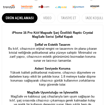
ÜRÜN AÇIKLAMASI
VIDEO
TAVSIYE ET
İADE KOŞULL
iPhone 16 Pro Kılıf Magsafe Şarj Özellikli Raptic Crystal
MagSafe Serisi Şeffaf Kapak
Şeffaf ve Estetik Tasarım
Bu kılıf, cihazınızın orijinal rengini ve tasarımını ön plana çıkaran
kristal netliğinde polikarbonat arka yüzeye sahiptir. Minimalist ve
zarif yapısı, cihazınızın estetik görünümünü bozmadan koruma
sunar ve tarzınızı tamamlar.
Askeri Seviyede Koruma
Yüksek kaliteli polikarbonat malzeme, cihazınızı düşmelere ve
darbelere karşı etkili bir şekilde korur. 1.8 metreye kadar düşme
koruması sağlayarak cihazınızı günlük kullanımın zorluklarına
karşı güvende tutar.
MagSafe Uyumluluğu ve İşlevsellik
MagSafe ve kablosuz şarj cihazlarıyla tam uyum sağlayan bu
kılıf, şarj sırasında cihazınızı çıkarmaya gerek kalmadan kolay
ve pratik bir kullanım deneyimi sunar. Hem şıklık hem de