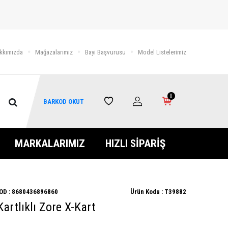
kkımızda
Mağazalarımız
Bayi Başvurusu
Model Listelerimiz
0
BARKOD OKUT
MARKALARIMIZ
HIZLI SİPARİŞ
OD :
8680436896860
Ürün Kodu :
T39882
Kartlıklı Zore X-Kart