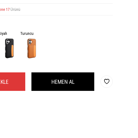
one 17
Ürünü
Siyah
Turuncu
EKLE
HEMEN AL