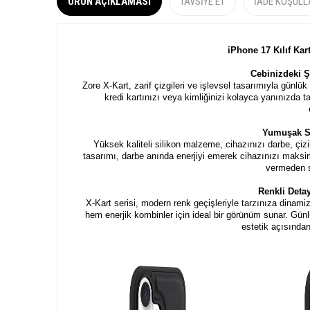
ÜRÜN AÇIKLAMASI
TAVSIYE ET
İADE KOŞULL
iPhone 17 Kılıf Kar
Cebinizdeki Şı
Zore X-Kart, zarif çizgileri ve işlevsel tasarımıyla günl
kredi kartınızı veya kimliğinizi kolayca yanınızda 
Yumuşak Si
Yüksek kaliteli silikon malzeme, cihazınızı darbe, çiz
tasarımı, darbe anında enerjiyi emerek cihazınızı maksi
vermeden s
Renkli Detay
X-Kart serisi, modern renk geçişleriyle tarzınıza dinam
hem enerjik kombinler için ideal bir görünüm sunar. Günl
estetik açısında