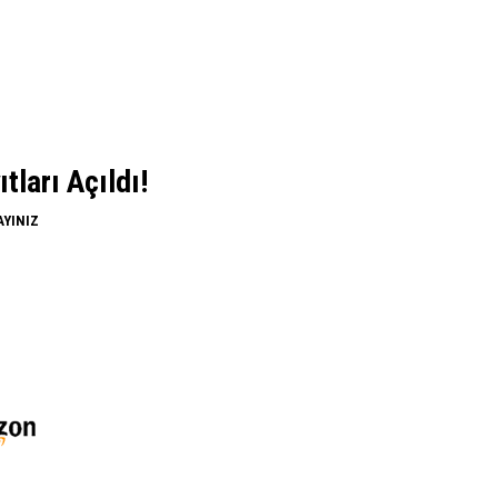
ları Açıldı!
AYINIZ