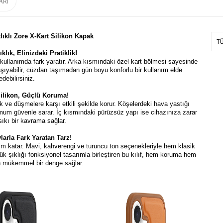
ARI
tlıklı Zore X-Kart Silikon Kapak
T
klık, Elinizdeki Pratiklik!
ük kullanımda fark yaratır. Arka kısmındaki özel kart bölmesi sayesinde
taşıyabilir, cüzdan taşımadan gün boyu konforlu bir kullanım elde
edebilirsiniz.
likon, Güçlü Koruma!
ik ve düşmelere karşı etkili şekilde korur. Köşelerdeki hava yastığı
mum güvenle sarar. İç kısmındaki pürüzsüz yapı ise cihazınıza zarar
ıkı bir kavrama sağlar.
larla Fark Yaratan Tarz!
izm katar. Mavi, kahverengi ve turuncu ton seçenekleriyle hem klasik
ük şıklığı fonksiyonel tasarımla birleştiren bu kılıf, hem koruma hem
n mükemmel bir denge sağlar.