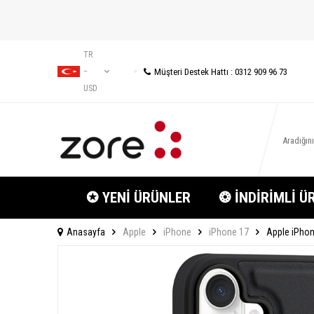
TR
Müşteri Destek Hattı : 0312 909 96 73
−
USD
✪ YENİ ÜRÜNLER
❂ İNDİRİMLİ Ü
Anasayfa
Apple
iPhone
iPhone 17
Apple iPhone