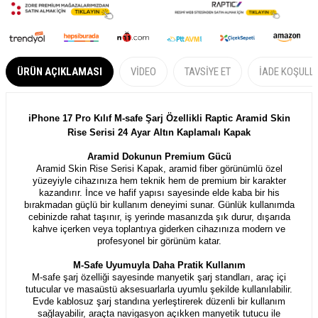
ÜRÜN AÇIKLAMASI
VIDEO
TAVSIYE ET
İADE KOŞULL
iPhone 17 Pro Kılıf M-safe Şarj Özellikli Raptic Aramid Skin
Rise Serisi 24 Ayar Altın Kaplamalı Kapak
Aramid Dokunun Premium Gücü
Aramid Skin Rise Serisi Kapak, aramid fiber görünümlü özel
yüzeyiyle cihazınıza hem teknik hem de premium bir karakter
kazandırır. İnce ve hafif yapısı sayesinde elde kaba bir his
bırakmadan güçlü bir kullanım deneyimi sunar. Günlük kullanımda
cebinizde rahat taşınır, iş yerinde masanızda şık durur, dışarıda
kahve içerken veya toplantıya giderken cihazınıza modern ve
profesyonel bir görünüm katar.
M-Safe Uyumuyla Daha Pratik Kullanım
M-safe şarj özelliği sayesinde manyetik şarj standları, araç içi
tutucular ve masaüstü aksesuarlarla uyumlu şekilde kullanılabilir.
Evde kablosuz şarj standına yerleştirerek düzenli bir kullanım
sağlayabilir, araçta navigasyon açıkken manyetik tutucu ile