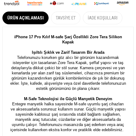
ÜRÜN AÇIKLAMASI
TAVSIYE ET
İADE KOŞULLARI
iPhone 17 Pro Kılıf M-safe Şarj Özellikli Zore Tera Silikon
Kapak
Işıltılı Şıklık ve Zarif Tasarım Bir Arada
Telefonunuzu korurken göz alıcı bir görünüm kazandırmak
isteyenler için tasarlanan Zore Tera Kapak, şeffaf yapısı ve taş
detaylarıyla dikkat çekici bir stil sunar. Kamera çerçevesi ve yan
kenarlarda yer alan zarif taş süslemeleri, cihazınıza premium bir
görünüm kazandırırken günlük kombinlerinize de şık bir dokunuş
ekler. İşte, kafede, alışverişte veya özel davetlerde telefonunuzun
estetik görünümünü ön plana çıkarır.
M-Safe Teknolojisi ile Güçlü Manyetik Deneyim
Entegre manyetik halka sayesinde M-safe uyumlu şarj cihazları
ve aksesuarlarla sorunsuz kullanım sunar. Güçlü manyetik yapısı
sayesinde kablosuz şarj sırasında stabil bağlantı sağlarken,
manyetik araç tutucular, cüzdanlar ve diğer aksesuarlarla da
uyumlu çalışır. Telefonunuzu masanızda şarj ederken veya araç
içerisinde kullanırken ekstra konfor ve pratiklik elde edebilirsiniz.