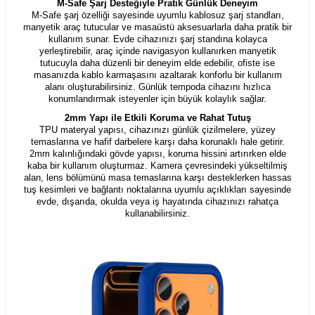
M-Safe Şarj Desteğiyle Pratik Günlük Deneyim
M-Safe şarj özelliği sayesinde uyumlu kablosuz şarj standları,
manyetik araç tutucular ve masaüstü aksesuarlarla daha pratik bir
kullanım sunar. Evde cihazınızı şarj standına kolayca
yerleştirebilir, araç içinde navigasyon kullanırken manyetik
tutucuyla daha düzenli bir deneyim elde edebilir, ofiste ise
masanızda kablo karmaşasını azaltarak konforlu bir kullanım
alanı oluşturabilirsiniz. Günlük tempoda cihazını hızlıca
konumlandırmak isteyenler için büyük kolaylık sağlar.
2mm Yapı ile Etkili Koruma ve Rahat Tutuş
TPU materyal yapısı, cihazınızı günlük çizilmelere, yüzey
temaslarına ve hafif darbelere karşı daha korunaklı hale getirir.
2mm kalınlığındaki gövde yapısı, koruma hissini artırırken elde
kaba bir kullanım oluşturmaz. Kamera çevresindeki yükseltilmiş
alan, lens bölümünü masa temaslarına karşı desteklerken hassas
tuş kesimleri ve bağlantı noktalarına uyumlu açıklıkları sayesinde
evde, dışarıda, okulda veya iş hayatında cihazınızı rahatça
kullanabilirsiniz.