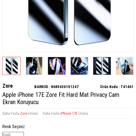
Zore
BARKOD :
8680436101247
Ürün Kodu :
T41461
Apple iPhone 17E Zore Fit Hard Mat Privacy Cam
Ekran Koruyucu
Daha Fazla
Zore
Ürünü
Daha Fazla
iPhone 17E
Ürünü
Renk Seçiniz
Siyah