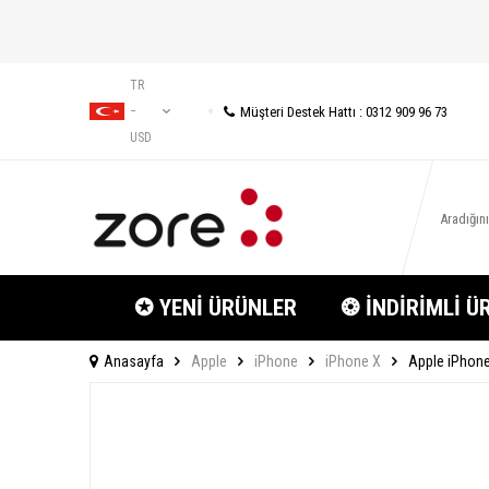
TR
Müşteri Destek Hattı : 0312 909 96 73
−
USD
✪ YENİ ÜRÜNLER
❂ İNDİRİMLİ Ü
Anasayfa
Apple
iPhone
iPhone X
Apple iPhone