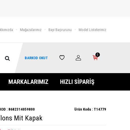
kkımızda
Mağazalarımız
Bayi Başvurusu
Model Listelerimiz
0
BARKOD OKUT
MARKALARIMIZ
HIZLI SİPARİŞ
KOD :
8682314059800
Ürün Kodu :
T14779
Wlons Mit Kapak