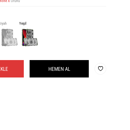
Phone X
Ürünü
Siyah
Yeşil
EKLE
HEMEN AL