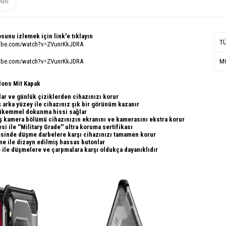
ARI
sunu izlemek için link'e tıklayın
T
tube.com/watch?v=ZVunrKkJDRA
tube.com/watch?v=ZVunrKkJDRA
MO
lons Mit Kapak
ar ve günlük çiziklerden cihazınızı korur
ş arka yüzey ile cihazınız şık bir görünüm kazanır
mükemmel dokunma hissi sağlar
iş kamera bölümü
cihazınızın ekranını ve kamerasını ekstra korur
i ile ''Military Grade'' ultra koruma
sertifikası
yesinde düşme darbelere karşı cihazınızı tamamen korur
e ile dizayn edilmiş hassas butonlar
ile düşmelere ve çarpmalara karşı oldukça dayanıklıdır