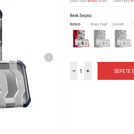
Daha Fazla
Wlons
Ürünü
Daha Fazla
i
Renk Seçiniz
Kırmızı
Koyu Yeşil
Lacivert
SEPETE 