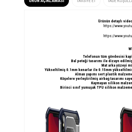
ÜRÜN AÇIKLAMASI
TAVSIYE ET
İADE KOŞULL
Ürünün detaylı video
https://www.you
https://www.you
W
Telefonun tüm gövdesini kapl
Bal peteği tasarımı ile dizayn edilmi
Mat arka yüzeyi 
Yükseltilmiş 0.1mm kenarlar ile
0.15mm
y
ükseltilm
Alman yapımı sert plastik malzemes
Köşelere yerleştirilmiş airbag tasarımı sa
Kaymayan silikon malzem
Birinci sınıf yumuşak TPU silikon malzeme 