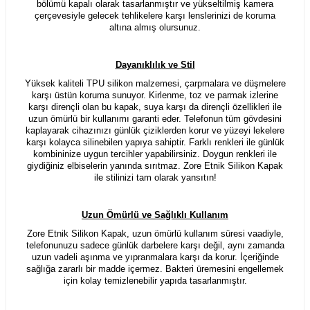
bölümü kapalı olarak tasarlanmıştır ve yükseltilmiş kamera
çerçevesiyle gelecek tehlikelere karşı lenslerinizi de koruma
altına almış olursunuz.
Dayanıklılık ve Stil
Yüksek kaliteli TPU silikon malzemesi, çarpmalara ve düşmelere
karşı üstün koruma sunuyor. Kirlenme, toz ve parmak izlerine
karşı dirençli olan bu kapak, suya karşı da dirençli özellikleri ile
uzun ömürlü bir kullanımı garanti eder. Telefonun tüm gövdesini
kaplayarak cihazınızı günlük çiziklerden korur ve yüzeyi lekelere
karşı kolayca silinebilen yapıya sahiptir. Farklı renkleri ile günlük
kombininize uygun tercihler yapabilirsiniz. Doygun renkleri ile
giydiğiniz elbiselerin yanında sırıtmaz. Zore Etnik Silikon Kapak
ile stilinizi tam olarak yansıtın!
Uzun Ömürlü ve Sağlıklı Kullanım
Zore Etnik Silikon Kapak, uzun ömürlü kullanım süresi vaadiyle,
telefonunuzu sadece günlük darbelere karşı değil, aynı zamanda
uzun vadeli aşınma ve yıpranmalara karşı da korur. İçeriğinde
sağlığa zararlı bir madde içermez. Bakteri üremesini engellemek
için kolay temizlenebilir yapıda tasarlanmıştır.