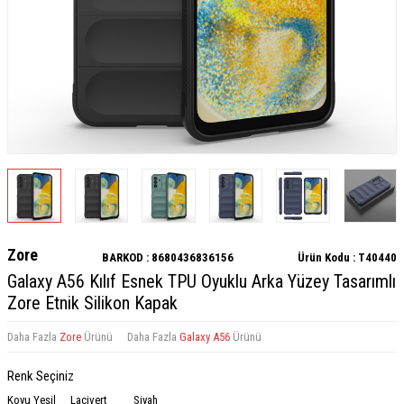
Zore
BARKOD :
8680436836156
Ürün Kodu :
T40440
Galaxy A56 Kılıf Esnek TPU Oyuklu Arka Yüzey Tasarımlı
Zore Etnik Silikon Kapak
Daha Fazla
Zore
Ürünü
Daha Fazla
Galaxy A56
Ürünü
Renk Seçiniz
Koyu Yeşil
Lacivert
Siyah