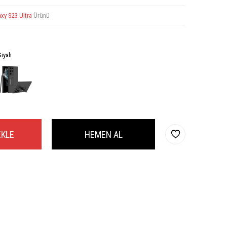
xy S23 Ultra
Ürünü
Siyah
EKLE
HEMEN AL