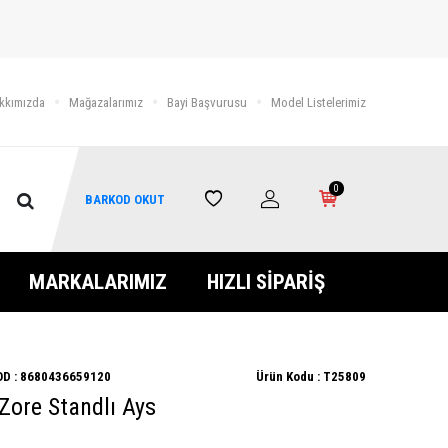
kkımızda
Mağazalarımız
Bayi Başvurusu
Model Listelerimiz
0
BARKOD OKUT
MARKALARIMIZ
HIZLI SİPARİŞ
D :
8680436659120
Ürün Kodu :
T25809
 Zore Standlı Ays