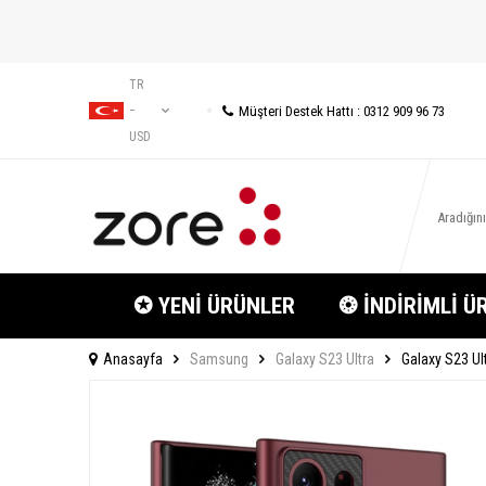
TR
Müşteri Destek Hattı : 0312 909 96 73
−
USD
✪ YENİ ÜRÜNLER
❂ İNDİRİMLİ Ü
Anasayfa
Samsung
Galaxy S23 Ultra
Galaxy S23 Ult