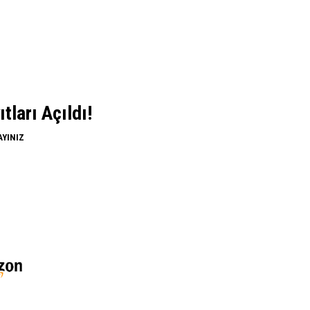
ları Açıldı!
AYINIZ