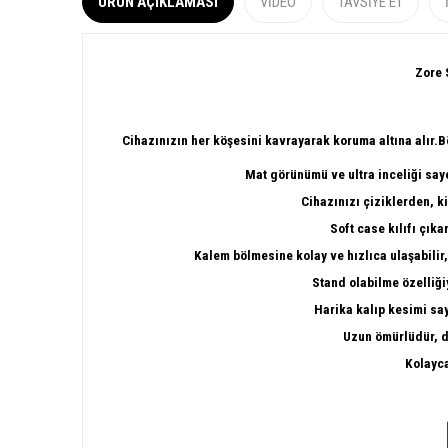
ÜRÜN AÇIKLAMASI
VIDEO
TAVSIYE ET
Zore 
Cihazınızın her köşesini kavrayarak koruma altına alır.Bö
Mat görünümü ve ultra inceliği saye
Cihazınızı çiziklerden, k
Soft case kılıfı çıka
Kalem bölmesine kolay ve hızlıca ulaşabilir,
Stand olabilme özelliğiy
Harika kalıp kesimi s
Uzun ömürlüdür, d
Kolayca 