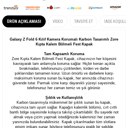
ÜRÜN AÇIKLAMASI
VIDEO
TAVSIYE ET
İADE KOŞULL
Galaxy Z Fold 6 Kılıf Kamera Korumalı Karbon Tasarımlı Zore
Kıpta Kalem Bölmeli Fest Kapak
Tam Kapsamlı Koruma
Zore Kıpta Kalem Bölmeli Fest Kapak, cihazınızın her köşesini
kavrayarak tam anlamıyla koruma sağlar. Hiçbir kenarı açıkta
bırakmadan, telefonunuzu çiziklerden, kirden ve darbe
şoklarından tamamen korur. Uzun ömürlü ve darbelere karşı
maksimum koruma sunan bu kapak, her anınızda cihazınızı
güvende tutar. Parmak izine karşı dayanıklı yüzeyi sayesinde,
telefonunuz her zaman temiz ve şık görünür.
Şıklık ve Kullanışlılık
Karbon tasarımıyla mükemmel bir şıklık sunan bu kapak,
cihazınıza tam uyum sağlar. Kapağın kalemlik bölümü, cırt cırtlı
bantlı bölge sayesinde kolayca takılıp çıkartılabilir. Bu sayede not
almak veya çizim yapmak istediğinizde kaleminizi her zaman
yanınızda bulundurabilirsiniz. Kapak çıkarılmadan tüm slotlara
erişim imkanı sunar, böylece telefonunuzu pratik bir şekilde