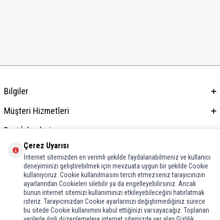
Bilgiler
Müşteri Hizmetleri
Bayi İşlemleri
Çerez Uyarısı
Adres & İletişim
İnternet sitemizden en verimli şekilde faydalanabilmeniz ve kullanıcı
deneyiminizi geliştirebilmek için mevzuata uygun bir şekilde Cookie
kullanıyoruz. Cookie kullanılmasını tercih etmezseniz tarayıcınızın
ayarlarından Cookieleri silebilir ya da engelleyebilirsiniz. Ancak
bunun internet sitemizi kullanımınızı etkileyebileceğini hatırlatmak
isteriz. Tarayıcınızdan Cookie ayarlarınızı değiştirmediğiniz sürece
bu sitede Cookie kullanımını kabul ettiğinizi varsayacağız. Toplanan
verilerle ilgili düzenlemelere internet sitemizde yer alan Gizlilik