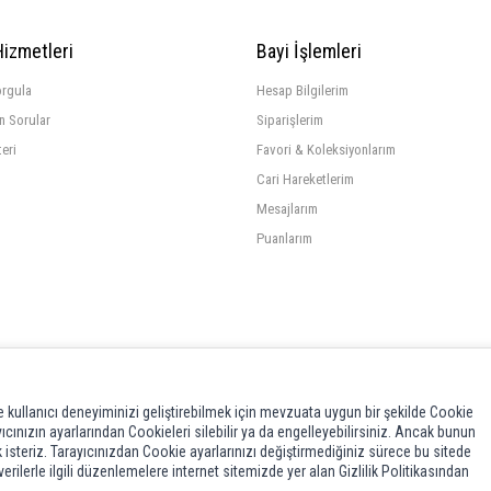
Hizmetleri
Bayi İşlemleri
orgula
Hesap Bilgilerim
n Sorular
Siparişlerim
teri
Favori & Koleksiyonlarım
Cari Hareketlerim
Mesajlarım
Puanlarım
 kullanıcı deneyiminizi geliştirebilmek için mevzuata uygun bir şekilde Cookie
cınızın ayarlarından Cookieleri silebilir ya da engelleyebilirsiniz. Ancak bunun
k isteriz. Tarayıcınızdan Cookie ayarlarınızı değiştirmediğiniz sürece bu sitede
rilerle ilgili düzenlemelere internet sitemizde yer alan Gizlilik Politikasından