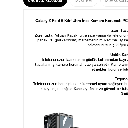
ÜRÜN AÇIKLAMASI
TAVSIYE ET
İADE KOŞULL
Galaxy Z Fold 6 Kılıf Ultra İnce Kamera Korumalı P
Zarif Ta
Zore Kıpta Poligan Kapak, ultra ince yapısıyla telefonu
parlak PC (polikarbonat) malzemenin mükemmel uyumuyla
telefonunuzun şıklığını ar
Üstün Ka
Telefonunuzun kamerasını günlük kullanımdan kaynak
tasarlanmış kamera korumalı yapıya sahiptir. Kameranın 
etmekten korur ve foto
Ergono
Telefonunuzun her eğrisine mükemmel uyum sağlayan bu k
kolay erişim sağlar. Kaymayı önler ve güvenli bir tu
ömür