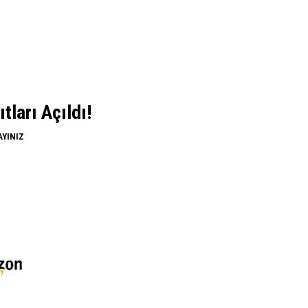
ları Açıldı!
AYINIZ