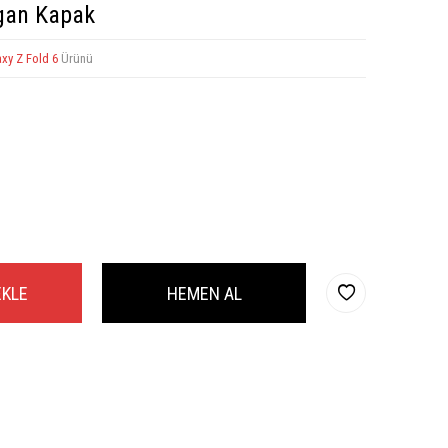
igan Kapak
axy Z Fold 6
Ürünü
EKLE
HEMEN AL