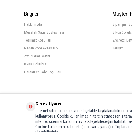
Bilgiler
Müşteri 
Hakkımızda
Siparişimi S
Mesafeli Satış Sözleşmesi
Sıkça Sorula
Teslimat Koşulları
Ziyaretçi Def
Neden Zore Aksesuar?
İletişim
Aydınlatma Metni
KVKK Politikası
Garanti ve İade Koşulları
Çerez Uyarısı
İnternet sitemizden en verimli şekilde faydalanabilmeniz ve
kullanıyoruz. Cookie kullanılmasını tercih etmezseniz tarayı
internet sitemizi kullanımınızı etkileyebileceğini hatırlatma
Cookie kullanımını kabul ettiğinizi varsayacağız. Toplanan ve