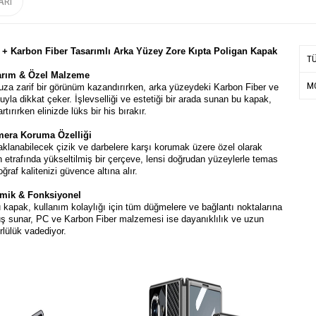
ARI
C + Karbon Fiber Tasarımlı Arka Yüzey Zore Kıpta Poligan Kapak
T
sarım & Özel Malzeme
MO
nuza zarif bir görünüm kazandırırken, arka yüzeydeki Karbon Fiber ve
 dikkat çeker. İşlevselliği ve estetiği bir arada sunan bu kapak,
tırırken elinizde lüks bir his bırakır.
mera Koruma Özelliği
lanabilecek çizik ve darbelere karşı korumak üzere özel olarak
etrafında yükseltilmiş bir çerçeve, lensi doğrudan yüzeylerle temas
ğraf kalitenizi güvence altına alır.
mik & Fonksiyonel
apak, kullanım kolaylığı için tüm düğmelere ve bağlantı noktalarına
tuş sunar, PC ve Karbon Fiber malzemesi ise dayanıklılık ve uzun
lülük vadediyor.