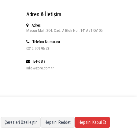
Adres & İletişim
Adres
Macun Mah. 204. Cad. A Blok No : 141A /1 06105
Telefon Numarası
0312 909 96 73
E-Posta
info@zore.com.tr
Çerezleri Özelleştir
Hepsini Reddet
Hepsini Kabul Et