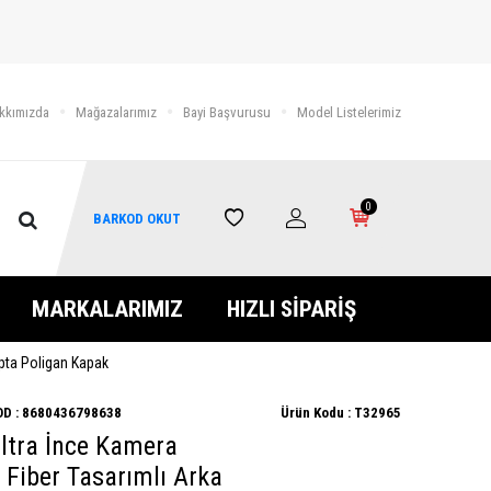
kkımızda
Mağazalarımız
Bayi Başvurusu
Model Listelerimiz
0
BARKOD OKUT
MARKALARIMIZ
HIZLI SİPARİŞ
ıpta Poligan Kapak
D :
8680436798638
Ürün Kodu :
T32965
Ultra İnce Kamera
Fiber Tasarımlı Arka