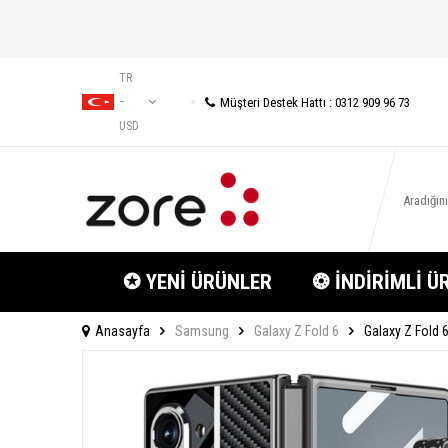
TR
Müşteri Destek Hattı : 0312 909 96 73
−
USD
✪ YENİ ÜRÜNLER
❂ İNDİRİMLİ Ü
Anasayfa
Samsung
Galaxy Z Fold 6
Galaxy Z Fold 