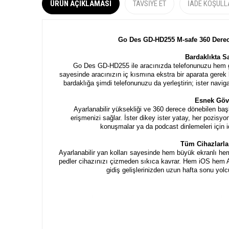
ÜRÜN AÇIKLAMASI
TAVSIYE ET
İADE KOŞULL
Go Des GD-HD255 M-safe 360 Derec
Bardaklıkta S
Go Des GD-HD255 ile aracınızda telefonunuzu hem güv
sayesinde aracınızın iç kısmına ekstra bir aparata gere
bardaklığa şimdi telefonunuzu da yerleştirin; ister nav
Esnek Göv
Ayarlanabilir yüksekliği ve 360 derece dönebilen ba
erişmenizi sağlar. İster dikey ister yatay, her pozisy
konuşmalar ya da podcast dinlemeleri için 
Tüm Cihazlarl
Ayarlanabilir yan kolları sayesinde hem büyük ekranlı 
pedler cihazınızı çizmeden sıkıca kavrar. Hem iOS hem 
gidiş gelişlerinizden uzun hafta sonu yol