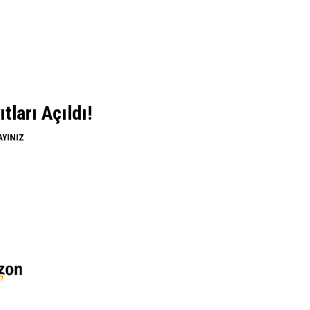
ları Açıldı!
AYINIZ