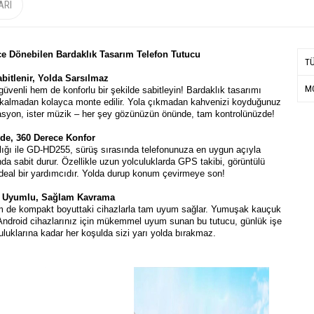
ARI
e Dönebilen Bardaklık Tasarım Telefon Tutucu
T
abitlenir, Yolda Sarsılmaz
MO
enli hem de konforlu bir şekilde sabitleyin! Bardaklık tasarımı
k kalmadan kolayca monte edilir. Yola çıkmadan kahvenizi koyduğunuz
igasyon, ister müzik – her şey gözünüzün önünde, tam kontrolünüzde!
de, 360 Derece Konfor
şlığı ile GD-HD255, sürüş sırasında telefonunuza en uygun açıyla
onda sabit durur. Özellikle uzun yolculuklarda GPS takibi, görüntülü
ideal bir yardımcıdır. Yolda durup konum çevirmeye son!
a Uyumlu, Sağlam Kavrama
hem de kompakt boyuttaki cihazlarla tam uyum sağlar. Yumuşak kauçuk
Android cihazlarınız için mükemmel uyum sunan bu tutucu, günlük işe
culuklarına kadar her koşulda sizi yarı yolda bırakmaz.