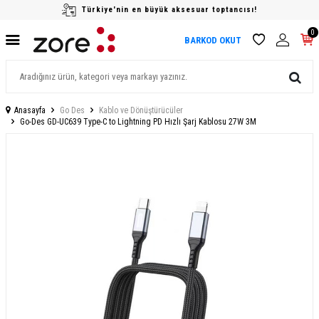
Türkiye'nin en büyük aksesuar toptancısı!
0
BARKOD OKUT
Anasayfa
Go Des
Kablo ve Dönüştürücüler
Go-Des GD-UC639 Type-C to Lightning PD Hızlı Şarj Kablosu 27W 3M