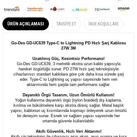
ÜRÜN AÇIKLAMASI
TAVSIYE ET
İADE KOŞULLARI
Go-Des GD-UC639 Type-C to Lightning PD Hızlı Şarj Kablosu
27W 3M
Uzatılmış Güç, Kesintisiz Performans!
Go-Des GD-UC639, 3 metrelik ekstra uzun kablo yapısıyla
hareket özgürlüğü sunar. PD 27W hızlı şarj teknolojisiyle
cihazlarınızı standart kablolara göre çok daha kısa sürede şarj
eder. Type-C to Lightning uç yapısı sayesinde hem veri
aktarımında hem şarjda tam performans sağlar.
Dayanıklı Örgü Tasarım, Uzun Ömürlü Kullanım!
Yoğun kullanıma dayanıklı örgü (nylon braided) dış kaplama,
kırılma ve bükülmelere karşı ekstra direnç sağlar. Metal başlık
yapısı, kablonun uç kısımlarında kopmayı önleyerek uzun ömürlü
bir deneyim sunar. Esnek ve sağlam yapısı sayesinde her
ortamda güvenle kullanılabilir.
Akıllı Güvenlik, Hızlı Veri Aktarımı!
Akıllı çip teknolojisi ile cihazınızı aşırı akım, aşırı ısınma ve kısa