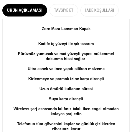
ÜRÜN AÇIKLAMASI
TAVSIYE ET
İADE KOŞULLARI
Zore Mara
Lansman
Kapak
Kadife iç yüzeyi ile şık tasarım
Pürüzsüz yumuşak ve m
at yüzeyli yapısı mükemmel
dokunma hissi sağlar
Ultra esnek ve ince yapılı silikon malzeme
Kirlenmeye ve parmak izine karşı dirençli
Uzun ömürlü kullanım süresi
Suya karşı dirençli
Wireless şarj esnasında kılıfınız takılı iken engel olmadan
kolayca şarj edin
Telefonun tüm gövdesini kaplar ve günlük çiziklerden
cihazınızı korur