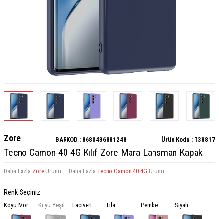
Zore
BARKOD :
8680436881248
Ürün Kodu :
T38817
Tecno Camon 40 4G Kılıf Zore Mara Lansman Kapak
Daha Fazla
Zore
Ürünü
Daha Fazla
Tecno Camon 40 4G
Ürünü
Renk Seçiniz
Koyu Mor
Koyu Yeşil
Lacivert
Lila
Pembe
Siyah