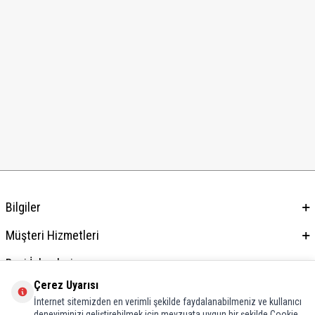
Bilgiler
Müşteri Hizmetleri
Bayi İşlemleri
Çerez Uyarısı
Adres & İletişim
İnternet sitemizden en verimli şekilde faydalanabilmeniz ve kullanıcı
deneyiminizi geliştirebilmek için mevzuata uygun bir şekilde Cookie