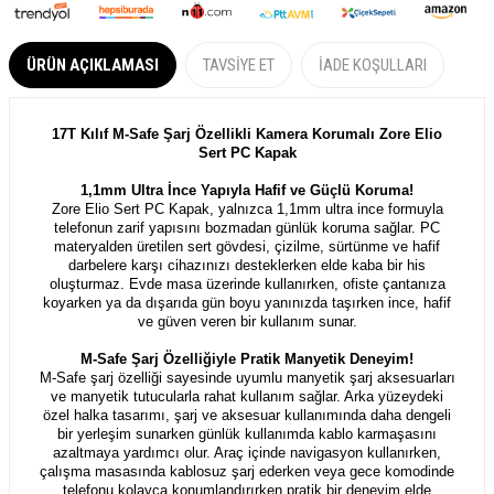
ÜRÜN AÇIKLAMASI
TAVSIYE ET
İADE KOŞULLARI
17T Kılıf M-Safe Şarj Özellikli Kamera Korumalı Zore Elio
Sert PC Kapak
1,1mm Ultra İnce Yapıyla Hafif ve Güçlü Koruma!
Zore Elio Sert PC Kapak, yalnızca 1,1mm ultra ince formuyla
telefonun zarif yapısını bozmadan günlük koruma sağlar. PC
materyalden üretilen sert gövdesi, çizilme, sürtünme ve hafif
darbelere karşı cihazınızı desteklerken elde kaba bir his
oluşturmaz. Evde masa üzerinde kullanırken, ofiste çantanıza
koyarken ya da dışarıda gün boyu yanınızda taşırken ince, hafif
ve güven veren bir kullanım sunar.
M-Safe Şarj Özelliğiyle Pratik Manyetik Deneyim!
M-Safe şarj özelliği sayesinde uyumlu manyetik şarj aksesuarları
ve manyetik tutucularla rahat kullanım sağlar. Arka yüzeydeki
özel halka tasarımı, şarj ve aksesuar kullanımında daha dengeli
bir yerleşim sunarken günlük kullanımda kablo karmaşasını
azaltmaya yardımcı olur. Araç içinde navigasyon kullanırken,
çalışma masasında kablosuz şarj ederken veya gece komodinde
telefonu kolayca konumlandırırken pratik bir deneyim elde