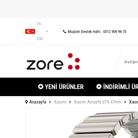
TR
Müşteri Destek Hattı : 0312 909 96 73
−
USD
✪ YENİ ÜRÜNLER
❂ İNDİRİMLİ Ü
Anasayfa
Xiaomi
Xiaomi Amazfit GTR 47mm
Xiao