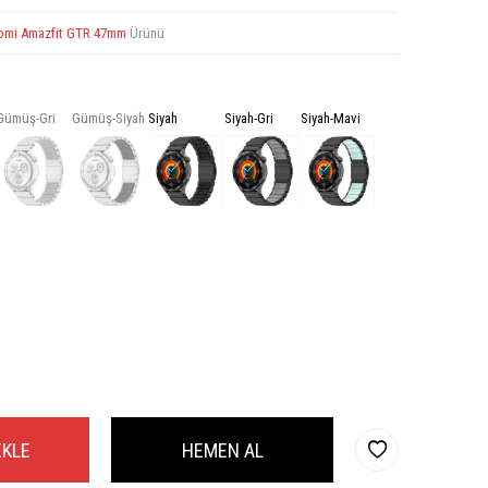
omi Amazfit GTR 47mm
Ürünü
Gümüş-Gri
Gümüş-Siyah
Siyah
Siyah-Gri
Siyah-Mavi
EKLE
HEMEN AL