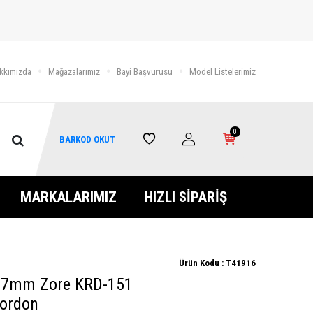
kkımızda
Mağazalarımız
Bayi Başvurusu
Model Listelerimiz
0
BARKOD OKUT
MARKALARIMIZ
HIZLI SİPARİŞ
Ürün Kodu :
T41916
47mm Zore KRD-151
Kordon