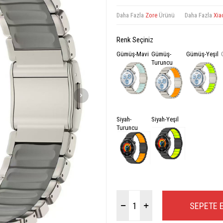
Daha Fazla
Zore
Ürünü
Daha Fazla
Xia
Renk Seçiniz
Gümüş-Mavi
Gümüş-
Gümüş-Yeşil
Turuncu
Siyah-
Siyah-Yeşil
Turuncu
SEPETE 