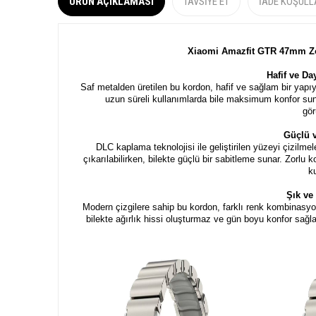
ÜRÜN AÇIKLAMASI
TAVSIYE ET
İADE KOŞULL
Xiaomi Amazfit GTR 47mm Zo
Hafif ve Da
Saf metalden üretilen bu kordon, hafif ve sağlam bir yapıy
uzun süreli kullanımlarda bile maksimum konfor su
gör
Güçlü 
DLC kaplama teknolojisi ile geliştirilen yüzeyi çizilm
çıkarılabilirken, bilekte güçlü bir sabitleme sunar. Zorlu k
k
Şık v
Modern çizgilere sahip bu kordon, farklı renk kombinasyon
bilekte ağırlık hissi oluşturmaz ve gün boyu konfor sağl