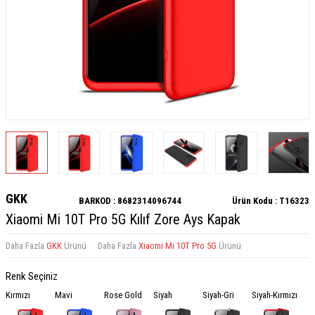
GKK
BARKOD :
8682314096744
Ürün Kodu :
T16323
Xiaomi Mi 10T Pro 5G Kılıf Zore Ays Kapak
Daha Fazla
GKK
Ürünü
Daha Fazla
Xiaomi Mi 10T Pro 5G
Ürünü
Renk Seçiniz
Kırmızı
Mavi
Rose Gold
Siyah
Siyah-Gri
Siyah-Kırmızı