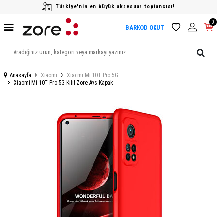
Türkiye'nin en büyük aksesuar toptancısı!
0
BARKOD OKUT
Anasayfa
Xiaomi
Xiaomi Mi 10T Pro 5G
Xiaomi Mi 10T Pro 5G Kılıf Zore Ays Kapak