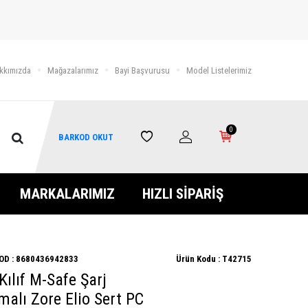
kkımızda
Mağazalarımız
Bayi Başvurusu
Model Listelerimiz
0
BARKOD OKUT
MARKALARIMIZ
HIZLI SİPARİŞ
OD :
8680436942833
Ürün Kodu :
T42715
ılıf M-Safe Şarj
malı Zore Elio Sert PC