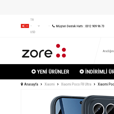
TR
Müşteri Destek Hattı : 0312 909 96 73
−
USD
✪ YENİ ÜRÜNLER
❂ İNDİRİMLİ Ü
Anasayfa
Xiaomi
Xiaomi Poco F8 Ultra
Xiaomi Poco