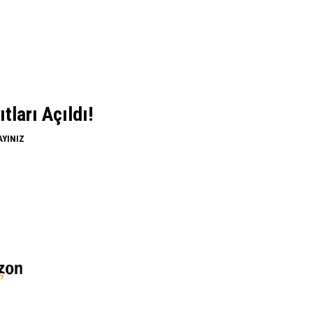
ları Açıldı!
AYINIZ