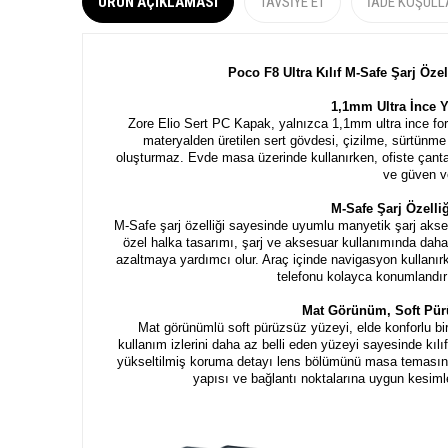
ÜRÜN AÇIKLAMASI
TAVSIYE ET
İADE KOŞULL
Poco F8 Ultra Kılıf M-Safe Şarj Öze
1,1mm Ultra İnce Y
Zore Elio Sert PC Kapak, yalnızca 1,1mm ultra ince fo
materyalden üretilen sert gövdesi, çizilme, sürtünme 
oluşturmaz. Evde masa üzerinde kullanırken, ofiste çanta
ve güven ve
M-Safe Şarj Özelli
M-Safe şarj özelliği sayesinde uyumlu manyetik şarj akses
özel halka tasarımı, şarj ve aksesuar kullanımında dah
azaltmaya yardımcı olur. Araç içinde navigasyon kullan
telefonu kolayca konumlandırı
Mat Görünüm, Soft Pür
Mat görünümlü soft pürüzsüz yüzeyi, elde konforlu bir
kullanım izlerini daha az belli eden yüzeyi sayesinde kı
yükseltilmiş koruma detayı lens bölümünü masa temasına 
yapısı ve bağlantı noktalarına uygun kesimle