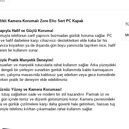
ARI
llikli Kamera Korumalı Zore Elio Sert PC Kapak
T
apıyla Hafif ve Güçlü Koruma!
MO
rmuyla telefonun zarif yapısını bozmadan günlük koruma sağlar. PC
ve hafif darbelere karşı cihazınızı desteklerken elde kaba bir his
nıza koyarken ya da dışarıda gün boyu yanınızda taşırken ince, hafif
ren bir kullanım sunar.
ğiyle Pratik Manyetik Deneyim!
uarları ve manyetik tutucularla rahat kullanım sağlar. Arka yüzeydeki
a dengeli bir yerleşim sunarken günlük kullanımda kablo karmaşasını
ırken, çalışma masasında kablosuz şarj ederken veya gece komodinde
rken pratik bir deneyim elde edebilirsiniz.
üzsüz Yüzey ve Kamera Koruması!
 tutuş sağlarken sade ve modern bir stil kazandırır. Parmak izi ve
lıf gün içinde temiz ve düzenli görünümünü korur. Kamera çevresindeki
ve günlük çizilmelere karşı daha güvenli hale getirirken, hassas tuş
riyle telefonu kılıftan çıkarmadan rahat kullanım sağlar.