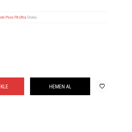
omi Poco F8 Ultra
Ürünü
EKLE
HEMEN AL