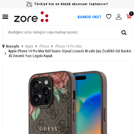
Türkiye'nin en büyük aksesuar toptancısı!
0
BARKOD OKUT
Anasayfa
Apple
iPhone
iPhone 14 Pro Max
Apple iPhone 14 Pro Max Kılıf Guess Orjinal Lisanslı M-safe Şarj Özellikli Gül Baskılı
4G Desenli Yazı Logolu Kapak