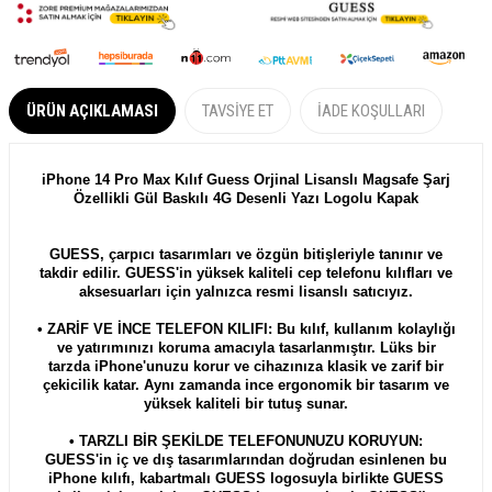
ÜRÜN AÇIKLAMASI
TAVSIYE ET
İADE KOŞULLARI
iPhone 14 Pro Max Kılıf Guess Orjinal Lisanslı Magsafe Şarj
Özellikli Gül Baskılı 4G Desenli Yazı Logolu Kapak
GUESS, çarpıcı tasarımları ve özgün bitişleriyle tanınır ve
takdir edilir. GUESS'in yüksek kaliteli cep telefonu kılıfları ve
aksesuarları için yalnızca resmi lisanslı satıcıyız.
• ZARİF VE İNCE TELEFON KILIFI: Bu kılıf, kullanım kolaylığı
ve yatırımınızı koruma amacıyla tasarlanmıştır. Lüks bir
tarzda iPhone'unuzu korur ve cihazınıza klasik ve zarif bir
çekicilik katar. Aynı zamanda ince ergonomik bir tasarım ve
yüksek kaliteli bir tutuş sunar.
• TARZLI BİR ŞEKİLDE TELEFONUNUZU KORUYUN:
GUESS'in iç ve dış tasarımlarından doğrudan esinlenen bu
iPhone kılıfı, kabartmalı GUESS logosuyla birlikte GUESS