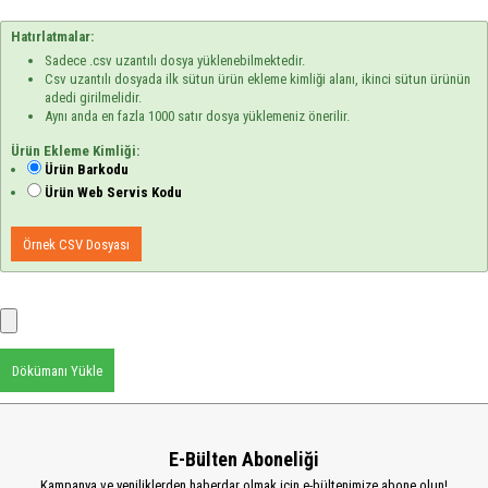
Hatırlatmalar:
Sadece .csv uzantılı dosya yüklenebilmektedir.
Csv uzantılı dosyada ilk sütun ürün ekleme kimliği alanı, ikinci sütun ürünün
adedi girilmelidir.
Aynı anda en fazla 1000 satır dosya yüklemeniz önerilir.
Ürün Ekleme Kimliği:
Ürün Barkodu
Ürün Web Servis Kodu
Örnek CSV Dosyası
Dökümanı Yükle
E-Bülten Aboneliği
Kampanya ve yeniliklerden haberdar olmak için e-bültenimize abone olun!