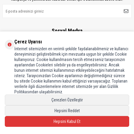
Sosyal Medya
Sosyal medyaya özel kampanya ve indirimlerden haberdar olun!
Çerez Uyarısı
İnternet sitemizden en verimli şekilde faydalanabilmeniz ve kullanıcı
deneyiminizi geliştirebilmek için mevzuata uygun bir şekilde Cookie
kullanıyoruz. Cookie kullanılmasını tercih etmezseniz tarayıcınızın
ayarlarından Cookieleri silebilir ya da engelleyebilirsiniz. Ancak
bunun internet sitemizi kullanımınızı etkileyebileceğini hatırlatmak
isteriz. Tarayıcınızdan Cookie ayarlarınızı değiştirmediğiniz sürece
bu sitede Cookie kullanımını kabul ettiğinizi varsayacağız. Toplanan
verilerle ilgili düzenlemelere internet sitemizde yer alan Gizlilik
Politikasından ulaşabilirsiniz.
Çerezleri Özelleştir
Hepsini Reddet
Hepsini Kabul Et