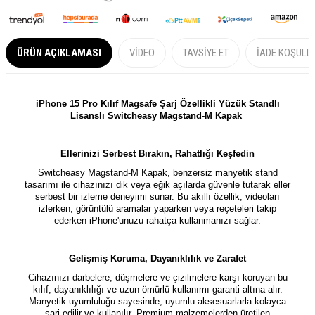
ÜRÜN AÇIKLAMASI
VIDEO
TAVSIYE ET
İADE KOŞULL
iPhone 15 Pro Kılıf Magsafe Şarj Özellikli Yüzük Standlı
Lisanslı Switcheasy Magstand-M Kapak
Ellerinizi Serbest Bırakın, Rahatlığı Keşfedin
Switcheasy Magstand-M Kapak, benzersiz manyetik stand
tasarımı ile cihazınızı dik veya eğik açılarda güvenle tutarak eller
serbest bir izleme deneyimi sunar. Bu akıllı özellik, videoları
izlerken, görüntülü aramalar yaparken veya reçeteleri takip
ederken iPhone'unuzu rahatça kullanmanızı sağlar.
Gelişmiş Koruma, Dayanıklılık ve Zarafet
Cihazınızı darbelere, düşmelere ve çizilmelere karşı koruyan bu
kılıf, dayanıklılığı ve uzun ömürlü kullanımı garanti altına alır.
Manyetik uyumluluğu sayesinde, uyumlu aksesuarlarla kolayca
şarj edilir ve kullanılır. Premium malzemelerden üretilen