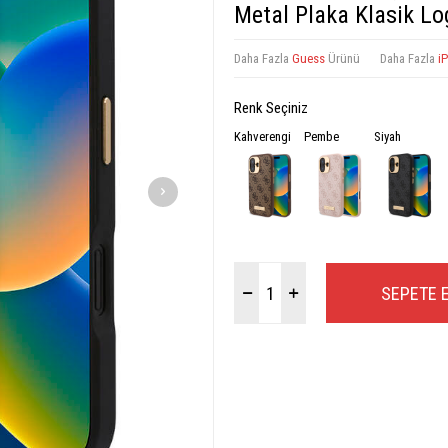
Metal Plaka Klasik L
Daha Fazla
Guess
Ürünü
Daha Fazla
i
Renk Seçiniz
Kahverengi
Pembe
Siyah
SEPETE 