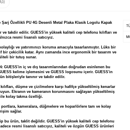
ARI
e Şarj Özellikli PU 4G Desenli Metal Plaka Klasik Logolu Kapak
T
 ve takdir edilir. GUESS'in yüksek kaliteli cep telefonu kılıfları ve
MO
lnızca resmi lisanslı satıcıyız.
olaylığı ve yatırımınızı koruma amacıyla tasarlanmıştır. Lüks bir
if bir çekicilik katar. Aynı zamanda ince ergonomik bir tasarım ve
iteli bir tutuş sunar.
UESS'in iç ve dış tasarımlarından doğrudan esinlenen bu
e GUESS kelime işlemesini ve GUESS logosunu içerir. GUESS'in
n bitişleriyle tanınır ve takdir edilir.
ları, düşme ve çizilmelere karşı hafifçe yükseltilmiş kenarlar
oruyun. Ekranın ve kameranın korunmasını sağlayan yükseltilmiş
ile kolay takma özelliği.
ortlara, kameralara, düğmelere ve hoparlörlere tam ve kolay
rişim sağlar.
bu ürün, taklit değildir. GUESS'in yüksek kaliteli cep telefonu
 Sadece resmi lisanslı satıcıyız, kaliteli ve özgün GUESS ürünleri