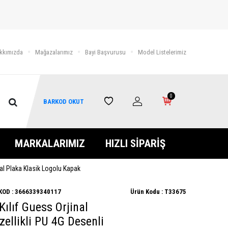
kkımızda
Mağazalarımız
Bayi Başvurusu
Model Listelerimiz
0
BARKOD OKUT
MARKALARIMIZ
HIZLI SİPARİŞ
tal Plaka Klasik Logolu Kapak
KOD :
3666339340117
Ürün Kodu :
T33675
ılıf Guess Orjinal
zellikli PU 4G Desenli