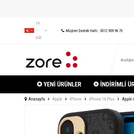
TR
Müşteri Destek Hattı : 0312 909 96 73
−
USD
✪ YENİ ÜRÜNLER
❂ İNDİRİMLİ Ü
Anasayfa
Apple
iPhone
iPhone 16 Plus
Apple i