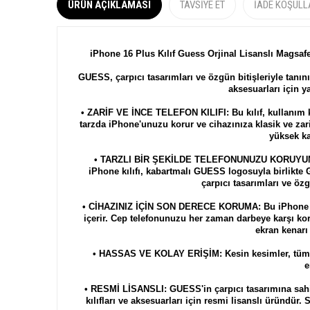
ÜRÜN AÇIKLAMASI
TAVSIYE ET
İADE KOŞULL
iPhone 16 Plus Kılıf Guess Orjinal Lisanslı Magsaf
GUESS, çarpıcı tasarımları ve özgün bitişleriyle tanınır
aksesuarları için ya
• ZARİF VE İNCE TELEFON KILIFI: Bu kılıf, kullanım k
tarzda iPhone'unuzu korur ve cihazınıza klasik ve zar
yüksek kal
• TARZLI BİR ŞEKİLDE TELEFONUNUZU KORUYUN: G
iPhone kılıfı, kabartmalı GUESS logosuyla birlikt
çarpıcı tasarımları ve özgü
• CİHAZINIZ İÇİN SON DERECE KORUMA: Bu iPhone kılıf
içerir. Cep telefonunuzu her zaman darbeye karşı k
ekran kenarı 
• HASSAS VE KOLAY ERİŞİM: Kesin kesimler, tüm p
e
• RESMİ LİSANSLI: GUESS'in çarpıcı tasarımına sahip 
kılıfları ve aksesuarları için resmi lisanslı üründür.